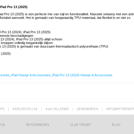
iPad Pro 13 (2025)
Pro 13 (2025) is een perfecte mix van stijl en functionaliteit. Klassiek ontwerp met een anti
fortabel aanvoelt. Het is gemaakt van hoogwaardig TPU-materiaal, dat flexibel is en niet zo
d Pro 13 (2024), iPad Pro 13 (2025)
ewenste beschadigingen
 13 (2024), iPad Pro 13 (2025) altijd schoon
 knoppen volledig toegankelijk blijven
ro 13 (2025) is gemaakt van duurzaam thermoplastisch polyurethaan (TPU)
3 (2025)
ssories
,
iPad Hoesje & Accessories
,
iPad Pro 13 (2024) Hoesje & Accessories
APS
|
KARLEBOVEJ 59
|
3400 HILLERØD
|
DENEMARKEN
|
INFO@MYTRENDY
TUS
RETOURNEREN
CLUB TRENDY
BLOG