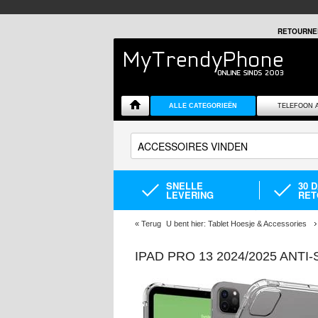
RETOURNE
ALLE CATEGORIEËN
TELEFOON 
SNELLE
30 
LEVERING
RET
«
Terug
U bent hier:
Tablet Hoesje & Accessories
IPAD PRO 13 2024/2025 ANTI