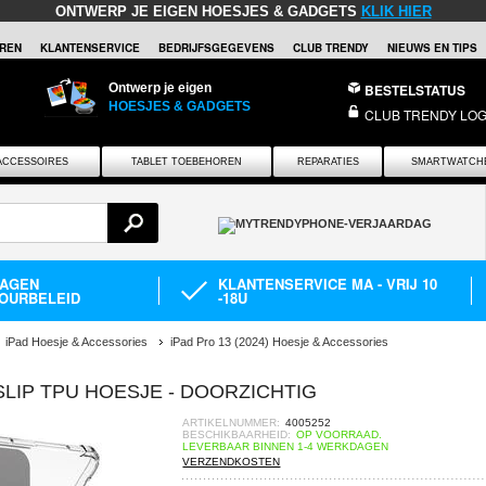
ONTWERP JE EIGEN HOESJES & GADGETS
KLIK HIER
REN
KLANTENSERVICE
BEDRIJFSGEGEVENS
CLUB TRENDY
NIEUWS EN TIPS
Ontwerp je eigen
BESTELSTATUS
HOESJES & GADGETS
CLUB TRENDY LOG
ACCESSOIRES
TABLET TOEBEHOREN
REPARATIES
SMARTWATCH
DAGEN
KLANTENSERVICE MA - VRIJ 10
OURBELEID
-18U
iPad Hoesje & Accessories
iPad Pro 13 (2024) Hoesje & Accessories
-SLIP TPU HOESJE - DOORZICHTIG
ARTIKELNUMMER:
4005252
BESCHIKBAARHEID:
OP VOORRAAD.
LEVERBAAR BINNEN 1-4 WERKDAGEN
VERZENDKOSTEN