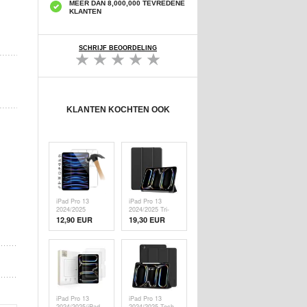
MEER DAN 8,000,000 TEVREDENE
KLANTEN
SCHRIJF BEOORDELING
KLANTEN KOCHTEN OOK
iPad Pro 13
iPad Pro 13
2024/2025
2024/2025 Tri-
Glazen
Fold Series
12,90 EUR
19,30 EUR
Screenprotector -
Smart Folio Case
9H, 0.3mm -
- Zwart
Case Friendly -
Doorzichtig
iPad Pro 13
iPad Pro 13
2024/2025/iPad
2024/2025 Tech-