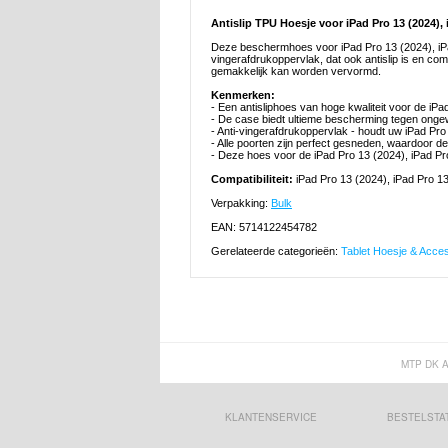
Antislip TPU Hoesje voor iPad Pro 13 (2024), 
Deze beschermhoes voor iPad Pro 13 (2024), iPad 
vingerafdrukoppervlak, dat ook antislip is en com
gemakkelijk kan worden vervormd.
Kenmerken:
- Een antisliphoes van hoge kwaliteit voor de iPa
- De case biedt ultieme bescherming tegen ong
- Anti-vingerafdrukoppervlak - houdt uw iPad Pro
- Alle poorten zijn perfect gesneden, waardoor de
- Deze hoes voor de iPad Pro 13 (2024), iPad P
Compatibiliteit:
iPad Pro 13 (2024), iPad Pro 1
Verpakking:
Bulk
EAN: 5714122454782
Gerelateerde categorieën:
Tablet Hoesje & Acce
MTP DK 
KLANTENSERVICE
BESTELSTA