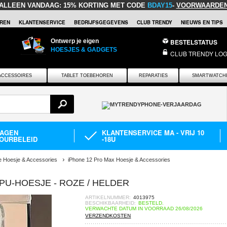
ALLEEN VANDAAG:
15% KORTING MET CODE
BDAY15
-
VOORWAARDE
REN
KLANTENSERVICE
BEDRIJFSGEGEVENS
CLUB TRENDY
NIEUWS EN TIPS
Ontwerp je eigen
BESTELSTATUS
HOESJES & GADGETS
CLUB TRENDY LOG
ACCESSOIRES
TABLET TOEBEHOREN
REPARATIES
SMARTWATCH
DAGEN
KLANTENSERVICE MA - VRIJ 10
OURBELEID
-18U
e Hoesje & Accessories
iPhone 12 Pro Max Hoesje & Accessories
PU-HOESJE - ROZE / HELDER
ARTIKELNUMMER:
4013975
BESCHIKBAARHEID:
BESTELD.
VERWACHTE DATUM IN VOORRAAD 26/08/2026
VERZENDKOSTEN