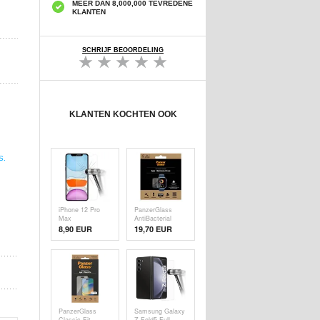
MEER DAN 8,000,000 TEVREDENE
KLANTEN
SCHRIJF BEOORDELING
KLANTEN KOCHTEN OOK
S.
iPhone 12 Pro
PanzerGlass
Max
AntiBacterial
Screenprotector
Apple Watch
8,90 EUR
19,70
EUR
van Gehard Glas
Series 9/8/7
- 9H, 0.3mm -
Screenprotector -
Doorzichtig
9H - 45mm
PanzerGlass
Samsung Galaxy
Classic Fit
Z Fold5 Full