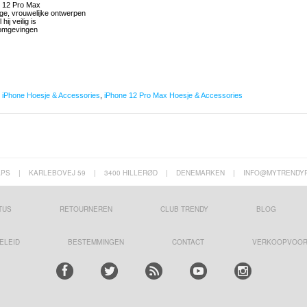
ne 12 Pro Max
ige, vrouwelijke ontwerpen
hij veilig is
 omgevingen
,
iPhone Hoesje & Accessories
,
iPhone 12 Pro Max Hoesje & Accessories
APS
|
KARLEBOVEJ 59
|
3400 HILLERØD
|
DENEMARKEN
|
INFO@MYTRENDY
TUS
RETOURNEREN
CLUB TRENDY
BLOG
ELEID
BESTEMMINGEN
CONTACT
VERKOOPVOO