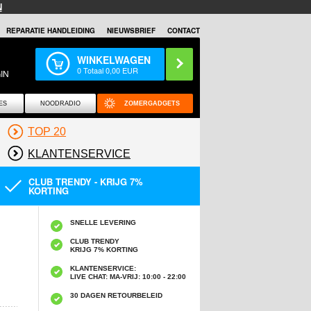
N
REPARATIE HANDLEIDING
NIEUWSBRIEF
CONTACT
WINKELWAGEN
0
Totaal
0,00
EUR
IN
ES
NOODRADIO
ZOMERGADGETS
TOP 20
KLANTENSERVICE
CLUB TRENDY - KRIJG 7%
KORTING
SNELLE LEVERING
CLUB TRENDY
KRIJG 7% KORTING
KLANTENSERVICE:
LIVE CHAT: MA-VRIJ: 10:00 - 22:00
30 DAGEN RETOURBELEID