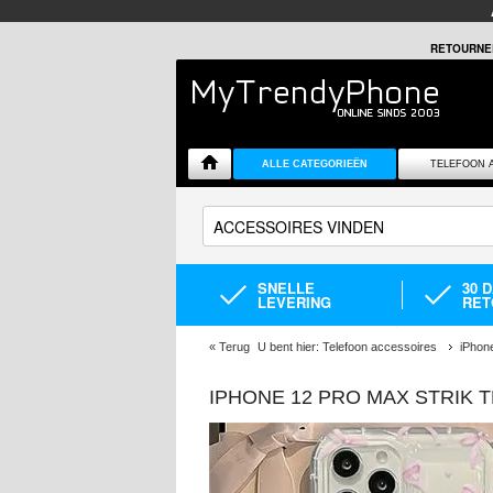
RETOURNE
ALLE CATEGORIEËN
TELEFOON 
SNELLE
30 
LEVERING
RET
«
Terug
U bent hier:
Telefoon accessoires
iPhon
IPHONE 12 PRO MAX STRIK T