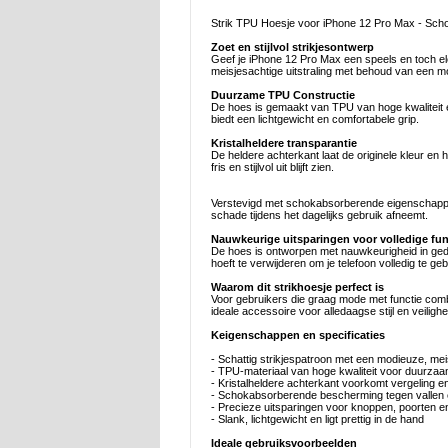
Strik TPU Hoesje voor iPhone 12 Pro Max - Sch
Zoet en stijlvol strikjesontwerp
Geef je iPhone 12 Pro Max een speels en toch eleg
meisjesachtige uitstraling met behoud van een m
Duurzame TPU Constructie
De hoes is gemaakt van TPU van hoge kwaliteit en 
biedt een lichtgewicht en comfortabele grip.
Kristalheldere transparantie
De heldere achterkant laat de originele kleur en 
fris en stijlvol uit blijft zien.
Verstevigd met schokabsorberende eigenschappen
schade tijdens het dagelijks gebruik afneemt.
Nauwkeurige uitsparingen voor volledige func
De hoes is ontworpen met nauwkeurigheid in geda
hoeft te verwijderen om je telefoon volledig te ge
Waarom dit strikhoesje perfect is
Voor gebruikers die graag mode met functie comb
ideale accessoire voor alledaagse stijl en veilighe
Keigenschappen en specificaties
- Schattig strikjespatroon met een modieuze, mei
- TPU-materiaal van hoge kwaliteit voor duurzaamhe
- Kristalheldere achterkant voorkomt vergeling en
- Schokabsorberende bescherming tegen vallen 
- Precieze uitsparingen voor knoppen, poorten 
- Slank, lichtgewicht en ligt prettig in de hand
Ideale gebruiksvoorbeelden