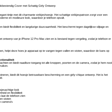
okbestendig Cover met Schattig Girly Ontwerp
ant tintje met dit charmante strikjeshoesje. Het schattige strikjespatroon zorgt voor een
oderne en modieuze look, waardoor je telefoon opvalt.
biedt flexibiliteit en langdurige duurzaamheid. Het beschermt tegen dagelijkse slijtage en
het ontwerp van je iPhone 12 Pro Max zien en is bestand tegen vergeling, zodat je telefoon er
, helpt deze hoes je apparaat op te vangen tegen vallen en stoten, waardoor de kans op
tionaliteit
chten en biedt naadloze toegang tot alle knoppen, poorten en de camera, zodat je hem nooi
bruiken.
ineren, biedt dit hoesje betrouwbare bescherming en een girly-chique ontwerp. Het is het
id.
sjesachtige look
id en flexibiliteit
 laat de telefoon zien
en stoten
en camera's