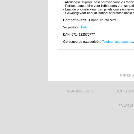
- Alledaagse stijlvolle bescherming voor je iPho
- Perfect accessoire voor liefhebbers van schatt
- Laat de originele kleur van je telefoon zien terwijl 
- Geweldig voor casual, school of professionele
Compatibiliteit:
iPhone 12 Pro Max
Verpakking:
Bulk
EAN: 5714122575777
Gerelateerde categorieën:
Telefoon accessoires
MTP DK 
KLANTENSERVICE
BESTELSTA
PRIVACYB