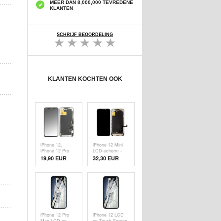
MEER DAN 8,000,000 TEVREDENE
KLANTEN
SCHRIJF BEOORDELING
KLANTEN KOCHTEN OOK
iPhone 12,
iPhone 12 Mini
iPhone 12 Pro
LCD-scherm -
LCD-scherm -
Zwart - Grade A
19,90 EUR
32,30 EUR
Zwart - Grade A
iPhone 12 Pro
iPhone 12 LCD
Max LCD en
en Touch Screen