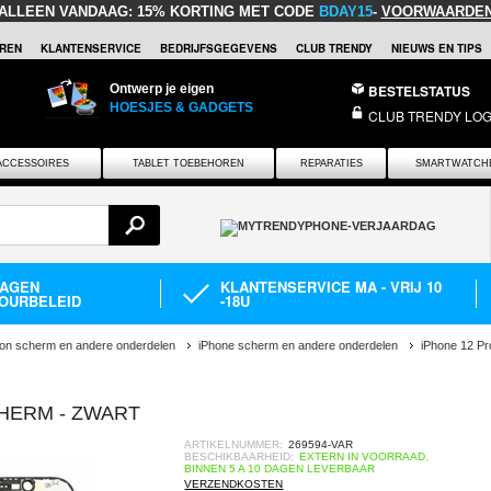
ALLEEN VANDAAG:
15% KORTING MET CODE
BDAY15
-
VOORWAARDE
REN
KLANTENSERVICE
BEDRIJFSGEGEVENS
CLUB TRENDY
NIEUWS EN TIPS
Ontwerp je eigen
BESTELSTATUS
HOESJES & GADGETS
CLUB TRENDY LOG
ACCESSOIRES
TABLET TOEBEHOREN
REPARATIES
SMARTWATCH
DAGEN
KLANTENSERVICE MA - VRIJ 10
OURBELEID
-18U
oon scherm en andere onderdelen
iPhone scherm en andere onderdelen
iPhone 12 Pr
HERM - ZWART
ARTIKELNUMMER:
269594-VAR
BESCHIKBAARHEID:
EXTERN IN VOORRAAD.
BINNEN 5 A 10 DAGEN LEVERBAAR
VERZENDKOSTEN