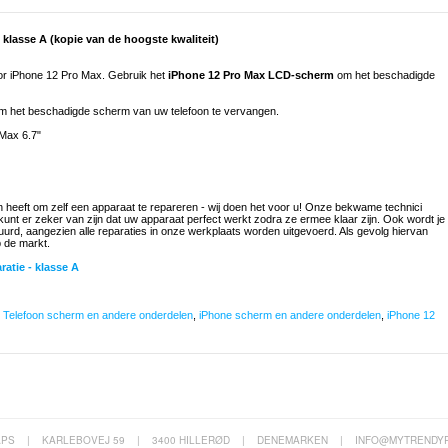
lasse A (kopie van de hoogste kwaliteit)
or iPhone 12 Pro Max. Gebruik het
iPhone 12 Pro Max LCD-scherm
om het beschadigde
 het beschadigde scherm van uw telefoon te vervangen.
Max 6.7"
n heeft om zelf een apparaat te repareren - wij doen het voor u! Onze bekwame technici
unt er zeker van zijn dat uw apparaat perfect werkt zodra ze ermee klaar zijn. Ook wordt je
tuurd, aangezien alle reparaties in onze werkplaats worden uitgevoerd. Als gevolg hiervan
p de markt.
atie - klasse A
,
Telefoon scherm en andere onderdelen
,
iPhone scherm en andere onderdelen
,
iPhone 12
APS
|
KARLEBOVEJ 59
|
3400 HILLERØD
|
DENEMARKEN
|
INFO@MYTRENDY