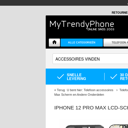
RETOURNE
ALLE CATEGORIEËN
TELEFOON 
SNELLE
30 
LEVERING
RET
«
Terug
U bent hier:
Telefoon accessoires
Telef
Max Scherm en Andere Onderdelen
IPHONE 12 PRO MAX LCD-SC