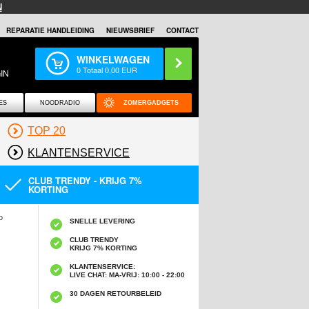
N
REPARATIE HANDLEIDING
NIEUWSBRIEF
CONTACT
WINKELWAGEN
0
Totaal
0,00
EUR
IN
ES
NOODRADIO
ZOMERGADGETS
TOP 20
KLANTENSERVICE
CLUB TRENDY - KRIJG 7%
KORTING
o
SNELLE LEVERING
CLUB TRENDY
KRIJG 7% KORTING
KLANTENSERVICE:
LIVE CHAT: MA-VRIJ: 10:00 - 22:00
30 DAGEN RETOURBELEID