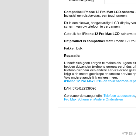
Compatibel iPhone 12 Pro Max LCD-scherm - k
Inclusief een displayglas, een touchscreen.
Dit is een nieuwe, hoogwaardige LCD-display vo
scherm van uw telefoon te vervangen.
Gebruik het
iPhone 12 Pro Max LCD-scherm
om
Dit product is compatibel met:
iPhone 12 Pro 
Pakket: Bulk
Reparatie:
U hoeft zich geen zorgen te maken als u geen zi
hebben duizenden telefoons gerepareerd, dus u k
telefoon niet naar een andere servicelocatie ges
krijgt u de meest goedkope en snelste service o
Volg onderstaande link en lees meer:
iPhone 12 Pro Max LCD- en touchscreen-repar
EAN: 5714122339096
Gerelateerde categorieën:
Telefoon accessoires
Pro Max Scherm en Andere Onderdelen
MTP DK 