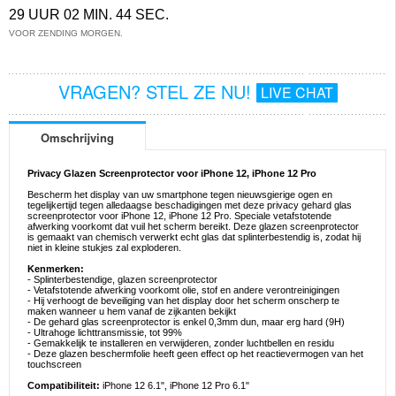
29 UUR 02 MIN. 44 SEC.
VOOR ZENDING MORGEN.
VRAGEN? STEL ZE NU!
LIVE CHAT
Omschrijving
Privacy Glazen Screenprotector voor iPhone 12, iPhone 12 Pro
Bescherm het display van uw smartphone tegen nieuwsgierige ogen en
tegelijkertijd tegen alledaagse beschadigingen met deze privacy gehard glas
screenprotector voor iPhone 12, iPhone 12 Pro. Speciale vetafstotende
afwerking voorkomt dat vuil het scherm bereikt. Deze glazen screenprotector
is gemaakt van chemisch verwerkt echt glas dat splinterbestendig is, zodat hij
niet in kleine stukjes zal exploderen.
Kenmerken:
- Splinterbestendige, glazen screenprotector
- Vetafstotende afwerking voorkomt olie, stof en andere verontreinigingen
- Hij verhoogt de beveiliging van het display door het scherm onscherp te
maken wanneer u hem vanaf de zijkanten bekijkt
- De gehard glas screenprotector is enkel 0,3mm dun, maar erg hard (9H)
- Ultrahoge lichttransmissie, tot 99%
- Gemakkelijk te installeren en verwijderen, zonder luchtbellen en residu
- Deze glazen beschermfolie heeft geen effect op het reactievermogen van het
touchscreen
Compatibiliteit:
iPhone 12 6.1", iPhone 12 Pro 6.1"