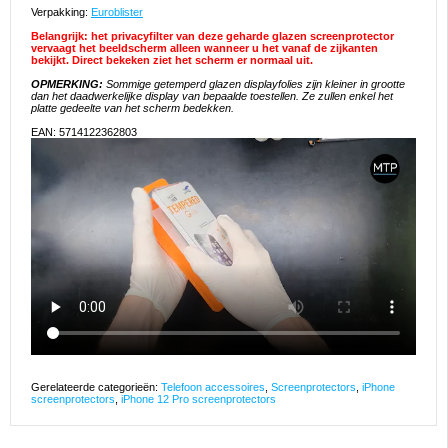
Verpakking:
Euroblister
Belangrijk: het privacyfilter van deze geharde glazen screenprotector
vervaagt het beeldscherm alleen wanneer u het vanaf de zijkanten
bekijkt. Direct bekeken ziet het scherm er normaal uit.
OPMERKING:
Sommige getemperd glazen displayfolies zijn kleiner in grootte
dan het daadwerkelijke display van bepaalde toestellen. Ze zullen enkel het
platte gedeelte van het scherm bedekken.
EAN: 5714122362803
Gerelateerde categorieën:
Telefoon accessoires
,
Screenprotectors
,
iPhone
screenprotectors
,
iPhone 12 Pro screenprotectors