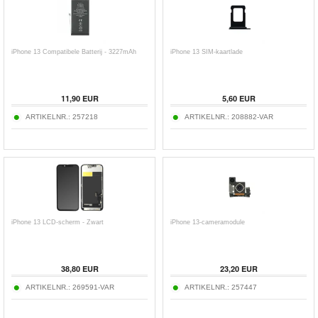
iPhone 13 Compatibele Batterij - 3227mAh
iPhone 13 SIM-kaartlade
11,90
EUR
5,60
EUR
ARTIKELNR.:
257218
ARTIKELNR.:
208882-VAR
iPhone 13 LCD-scherm - Zwart
iPhone 13-cameramodule
38,80
EUR
23,20
EUR
ARTIKELNR.:
269591-VAR
ARTIKELNR.:
257447