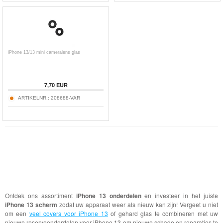
iPhone 13/13 mini cameralens glas
7,70
EUR
ARTIKELNR.:
208688-VAR
Ontdek ons assortiment
iPhone 13 onderdelen
en investeer in het juiste
iPhone 13 scherm
zodat uw apparaat weer als nieuw kan zijn! Vergeet u niet
om een
veel covers voor iPhone 13
of gehard glas te combineren met uw
nieuwe reserveonderdelen voor iPhone 13 om nieuwe schade en reparaties te