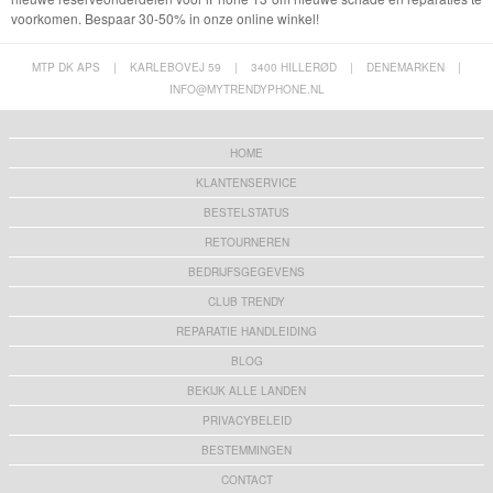
voorkomen. Bespaar 30-50% in onze online winkel!
MTP DK APS
|
KARLEBOVEJ 59
|
3400 HILLERØD
|
DENEMARKEN
|
INFO@MYTRENDYPHONE.NL
HOME
KLANTENSERVICE
BESTELSTATUS
RETOURNEREN
BEDRIJFSGEGEVENS
CLUB TRENDY
REPARATIE HANDLEIDING
BLOG
BEKIJK ALLE LANDEN
PRIVACYBELEID
BESTEMMINGEN
CONTACT