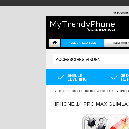
RETOURNE
ALLE CATEGORIEËN
TELEFOON 
SNELLE
30 
LEVERING
RET
«
Terug
U bent hier:
Telefoon accessoires
iPhon
IPHONE 14 PRO MAX GLIML