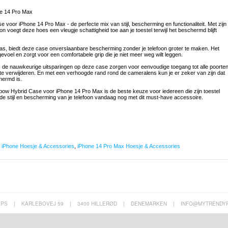
ne 14 Pro Max
oor iPhone 14 Pro Max - de perfecte mix van stijl, bescherming en functionaliteit. Met zijn
voegt deze hoes een vleugje schattigheid toe aan je toestel terwijl het beschermd blijft
, biedt deze case onverslaanbare bescherming zonder je telefoon groter te maken. Het
gevoel en zorgt voor een comfortabele grip die je niet meer weg wilt leggen.
 - de nauwkeurige uitsparingen op deze case zorgen voor eenvoudige toegang tot alle poorten
 te verwijderen. En met een verhoogde rand rond de cameralens kun je er zeker van zijn dat
chermd is.
ainbow Hybrid Case voor iPhone 14 Pro Max is de beste keuze voor iedereen die zijn toestel
e de stijl en bescherming van je telefoon vandaag nog met dit must-have accessoire.
,
iPhone Hoesje & Accessories
,
iPhone 14 Pro Max Hoesje & Accessories
APS
|
KARLEBOVEJ 59
|
3400 HILLERØD
|
DENEMARKEN
|
INFO@MYTRENDY