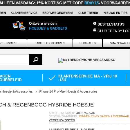
ALLEEN VANDAAG:
15% KORTING MET CODE
BDAY15
-
VOORWAARDE
REN
KLANTENSERVICE
BEDRIJFSGEGEVENS
CLUB TRENDY
NIEUWS EN TIPS
Ontwerp je eigen
BESTELSTATUS
HOESJES & GADGETS
CLUB TRENDY LOG
ACCESSOIRES
TABLET TOEBEHOREN
REPARATIES
SMARTWATCH
DAGEN
KLANTENSERVICE MA - VRIJ 10
OURBELEID
-18U
e Hoesje & Accessories
iPhone 14 Pro Max Hoesje & Accessories
ACH & REGENBOOG HYBRIDE HOESJE
ARTIKELNUMMER:
4005752-VAR
BESCHIKBAARHEID:
BINNEN 20-25 DAGEN LEVERBAAR
VERZENDKOSTEN
AANBEVOLEN PRIJS
8,90 EUR