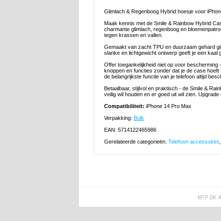
Glimlach & Regenboog Hybrid hoesje voor iPho
Maak kennis met de Smile & Rainbow Hybrid Case v
charmante glimlach, regenboog en bloemenpatroon 
tegen krassen en vallen.
Gemaakt van zacht TPU en duurzaam gehard glas
slanke en lichtgewicht ontwerp geeft je een kaal 
Offer toegankelijkheid niet op voor bescherming
knoppen en functies zonder dat je de case hoeft
de belangrijkste functie van je telefoon altijd bes
Betaalbaar, stijlvol en praktisch - de Smile & R
veilig wil houden en er goed uit wil zien. Upgrad
Compatibiliteit:
iPhone 14 Pro Max
Verpakking:
Bulk
EAN: 5714122465986
Gerelateerde categorieën:
Telefoon accessoires
MTP DK 