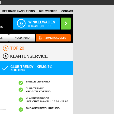
N
REPARATIE HANDLEIDING
NIEUWSBRIEF
CONTACT
WINKELWAGEN
0
Totaal
0,00
EUR
IN
ES
NOODRADIO
ZOMERGADGETS
TOP 20
KLANTENSERVICE
CLUB TRENDY - KRIJG 7%
KORTING
SNELLE LEVERING
CLUB TRENDY
KRIJG 7% KORTING
KLANTENSERVICE:
LIVE CHAT: MA-VRIJ: 10:00 - 22:00
30 DAGEN RETOURBELEID