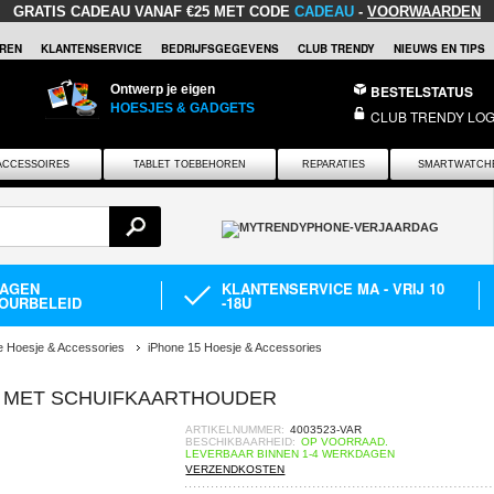
GRATIS CADEAU
VANAF €25 MET CODE
CADEAU
-
VOORWAARDEN
REN
KLANTENSERVICE
BEDRIJFSGEGEVENS
CLUB TRENDY
NIEUWS EN TIPS
Ontwerp je eigen
BESTELSTATUS
HOESJES & GADGETS
CLUB TRENDY LOG
ACCESSOIRES
TABLET TOEBEHOREN
REPARATIES
SMARTWATCH
DAGEN
KLANTENSERVICE MA - VRIJ 10
OURBELEID
-18U
e Hoesje & Accessories
iPhone 15 Hoesje & Accessories
E MET SCHUIFKAARTHOUDER
ARTIKELNUMMER:
4003523-VAR
BESCHIKBAARHEID:
OP VOORRAAD.
LEVERBAAR BINNEN 1-4 WERKDAGEN
VERZENDKOSTEN