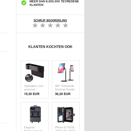
MEER DAN 8,000,000 TEVREDENE
KLANTEN
SCHRIJF BEOORDELING
KLANTEN KOCHTEN OOK
Opbergbox voor
360° Roterende
autostoel -
Desktop Houder
Bestuurderskant
voor
19,30 EUR
36,20 EUR
- Zwart
Smartphone/Tablet
ZM-15 - Zwart
Elegante
iPhone 6/7/8/SE
Multifunctionele
(2020)/SE (2022)