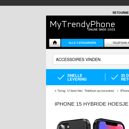
RETOURNE
ALLE CATEGORIEËN
TELEFOON 
SNELLE
30 
LEVERING
RET
«
Terug
U bent hier:
Telefoon accessoires
iPhon
IPHONE 15 HYBRIDE HOESJ