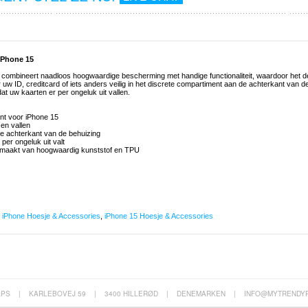
iPhone 15
5 combineert naadloos hoogwaardige bescherming met handige functionaliteit, waardoor het d
 uw ID, creditcard of iets anders veilig in het discrete compartiment aan de achterkant van d
 uw kaarten er per ongeluk uit vallen.
nt voor iPhone 15
en vallen
e achterkant van de behuizing
per ongeluk uit valt
gemaakt van hoogwaardig kunststof en TPU
,
iPhone Hoesje & Accessories
,
iPhone 15 Hoesje & Accessories
APS
|
KARLEBOVEJ 59
|
3400 HILLERØD
|
DENEMARKEN
|
INFO@MYTRENDY