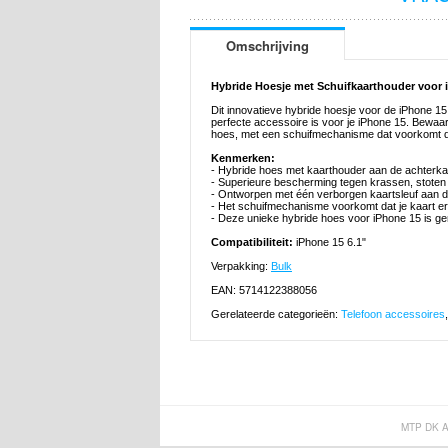
Omschrijving
Hybride Hoesje met Schuifkaarthouder voor 
Dit innovatieve hybride hoesje voor de iPhone 1
perfecte accessoire is voor je iPhone 15. Bewaar
hoes, met een schuifmechanisme dat voorkomt dat
Kenmerken:
- Hybride hoes met kaarthouder aan de achterka
- Superieure bescherming tegen krassen, stoten 
- Ontworpen met één verborgen kaartsleuf aan d
- Het schuifmechanisme voorkomt dat je kaart er 
- Deze unieke hybride hoes voor iPhone 15 is 
Compatibiliteit:
iPhone 15 6.1"
Verpakking:
Bulk
EAN: 5714122388056
Gerelateerde categorieën:
Telefoon accessoires
MTP DK 