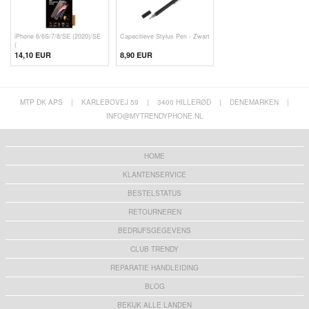
iPhone 6/6S/7/8/SE (2020)/SE
Capacitieve Stylus Pen - Zwart
(
14,10 EUR
8,90 EUR
MTP DK APS
|
KARLEBOVEJ 59
|
3400 HILLERØD
|
DENEMARKEN
|
INFO@MYTRENDYPHONE.NL
HOME
KLANTENSERVICE
BESTELSTATUS
RETOURNEREN
BEDRIJFSGEGEVENS
CLUB TRENDY
REPARATIE HANDLEIDING
BLOG
BEKIJK ALLE LANDEN