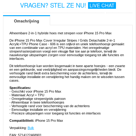
VRAGEN? STEL ZE NU!
LIVE CHAT
Omschrijving
Afneembare 2-in-1 hybride hoes met strepen voor iPhone 15 Pro Max
De iPhone 15 Pro Max Cover Irregular Stripes / Grids Detachable 2-in-1
Acrylic+TPU Phone Case - 606 is een stijlvol en uniek telefoonhoesje gemaakt
van een combinatie van acryl en TPU materialen. Het onregelmatige
strepen/rasterpatroon voegt een vleugje flair toe aan je telefoon, terwijl de
nauwkeurige uitsparingen zorgen voor eenvoudige toegang tot alle functies en
interfaces.
Dit telefoonhoesje kan worden losgemaakt in twee aparte hoesjes - een zwarte
en een gekleurde, wat veelzijdigheid en aanpassingsmogelijkheden biedt. De
verhoogde rand biedt extra bescherming voor de achterlens, terwijl de
eenvoudige installatie en verwijdering het handig maken om te wisselen tussen
cases.
Specificaties:
- Geschikt voor iPhone 15 Pro Max
- Materiaal: Acryl + TPU
- Onregelmatige strepen/grids patroon
- Afneembaar in twee telefoonhoesjes
- Verhoogde rand voor bescherming van de achterlens
- Eenvoudige installatie en verwijdering
- Precieze uitsparingen voor toegang tot functies en interfaces
Compatibiliteit:
iPhone 15 Pro Max
Verpakking:
Bulk
EAN: 5714122468901