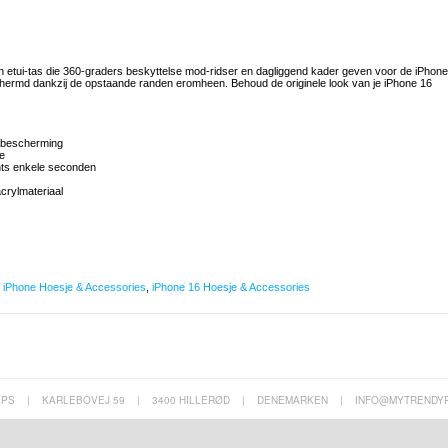
r en etui-tas die 360-graders beskyttelse mod-ridser en dagliggend kader geven voor de iPhone
hermd dankzij de opstaande randen eromheen. Behoud de originele look van je iPhone 16
 bescherming
e
hts enkele seconden
crylmateriaal
,
iPhone Hoesje & Accessories
,
iPhone 16 Hoesje & Accessories
APS
|
KARLEBOVEJ 59
|
3400 HILLERØD
|
DENEMARKEN
|
INFO@MYTRENDY