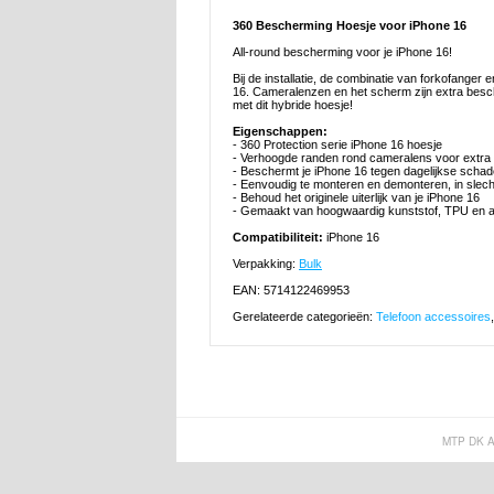
360 Bescherming Hoesje voor iPhone 16
All-round bescherming voor je iPhone 16!
Bij de installatie, de combinatie van forkofange
16. Cameralenzen en het scherm zijn extra besc
met dit hybride hoesje!
Eigenschappen:
- 360 Protection serie iPhone 16 hoesje
- Verhoogde randen rond cameralens voor extra
- Beschermt je iPhone 16 tegen dagelijkse schad
- Eenvoudig te monteren en demonteren, in slec
- Behoud het originele uiterlijk van je iPhone 16
- Gemaakt van hoogwaardig kunststof, TPU en a
Compatibiliteit:
iPhone 16
Verpakking:
Bulk
EAN: 5714122469953
Gerelateerde categorieën:
Telefoon accessoires
MTP DK 