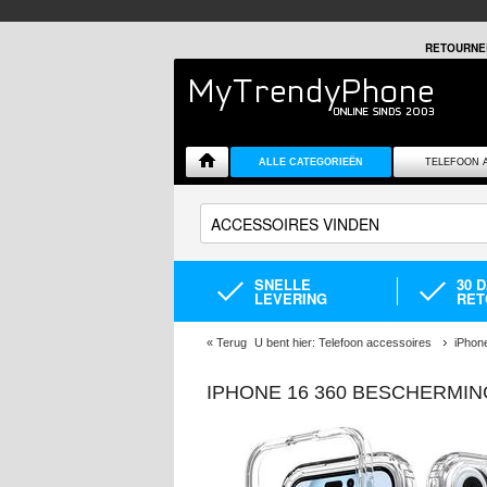
RETOURNE
ALLE CATEGORIEËN
TELEFOON 
SNELLE
30 
LEVERING
RET
«
Terug
U bent hier:
Telefoon accessoires
iPhon
IPHONE 16 360 BESCHERMIN