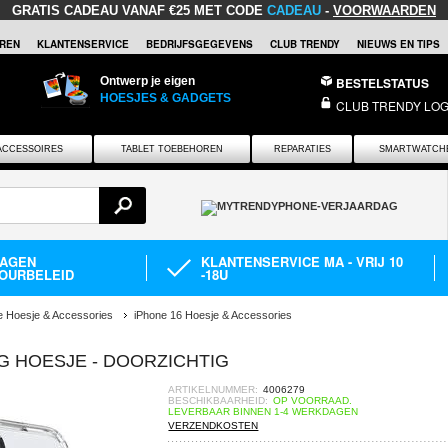
GRATIS CADEAU
VANAF €25 MET CODE
CADEAU
-
VOORWAARDEN
REN
KLANTENSERVICE
BEDRIJFSGEGEVENS
CLUB TRENDY
NIEUWS EN TIPS
Ontwerp je eigen
BESTELSTATUS
HOESJES & GADGETS
CLUB TRENDY LOG
ACCESSOIRES
TABLET TOEBEHOREN
REPARATIES
SMARTWATCH
DAGEN
KLANTENSERVICE MA - VRIJ 10
OURBELEID
-18U
e Hoesje & Accessories
iPhone 16 Hoesje & Accessories
G HOESJE - DOORZICHTIG
ARTIKELNUMMER:
4006279
BESCHIKBAARHEID:
OP VOORRAAD.
LEVERBAAR BINNEN 1-4 WERKDAGEN
VERZENDKOSTEN