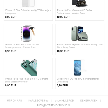
iPhone 16 Plus Schokbestendig TPU-hoesje -
iPhone 16 Plus Caseme 013 Series
transparant
Portemonnee Hoesje - Zwart
8,90 EUR
12,90 EUR
iPhone 16 Plus Full Cover Glazen
iPhone 16 Plus Hybrid Case with Sliding Card
Screenprotector - Zwarte Rand
Slot - Army Green
8,90 EUR
10,30 EUR
iPhone 16/16 Plus Imak 2-in-1 HD Camera
Google Pixel 9/9 Pro TPU Screenprotector -
Lens Glazen Protector
Doorzichtig
8,90 EUR
8,90 EUR
MTP DK APS
|
KARLEBOVEJ 59
|
3400 HILLERØD
|
DENEMARKEN
|
INFO@MYTRENDYPHONE.NL