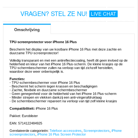
VRAGEN? STEL ZE NU!
LIVE CHAT
Omschrijving
TPU-screenprotector voor iPhone 16 Plus
Bescherm het display van uw kostbare iPhone 16 Plus met deze zachte en
duurzame TPU-screenprotector!
Volledig transparant en met een antireflectiecoating, heeft dit geen invloed op de
helderheid en kleur van het iPhone 16 Plus-scherm. De kleine krasjes op de
TPU-schermbeschermer zullen na verloop van tijd zichzelf herstellen,
waardoor deze weer onberispelijk is.
Functies:
- TPU-schermbeschermer voor iPhone 16 Plus
- Beschermt het scherm tegen krassen en beschadigingen
- Zachte, flexibele en duurzame schermbeschermer
- Geen genegenheid voor de helderheid van het iPhone 16 Plus-scherm
- Minder strepen en vlekken dankzij een anti-vingerafdruklaag
- De schermbeschermer repareert na verloop van tijd zelf kleine krasjes
Compatibiliteit:
iPhone 16 Plus
Pakket: Euroblister
EAN: 5714122484925
Gerelateerde categorieën:
Telefoon accessoires
,
Screenprotectors
,
iPhone
screenprotectors
,
iPhone 16 Plus Screen Protector