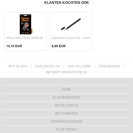
KLANTEN KOCHTEN OOK
iPhone 6/6S/7/8/SE (2020)/SE
Capacitieve Stylus Pen - Zwart
(
14,10 EUR
8,90 EUR
MTP DK APS
|
KARLEBOVEJ 59
|
3400 HILLERØD
|
DENEMARKEN
|
INFO@MYTRENDYPHONE.NL
HOME
KLANTENSERVICE
BESTELSTATUS
RETOURNEREN
BEDRIJFSGEGEVENS
CLUB TRENDY