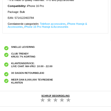
- It is made of quality materials: TPU and polycarbonate
Compatibility:
iPhone 16 Pro
Package: Bulk
EAN: 5714122463784
Gerelateerde categorieën:
Telefoon accessoires
,
iPhone Hoesje &
Accessories
,
iPhone 16 Pro Hoesje & Accessories
SNELLE LEVERING
CLUB TRENDY
KRIJG 7% KORTING
KLANTENSERVICE:
LIVE CHAT: MA-VRIJ: 10:00 - 22:00
30 DAGEN RETOURBELEID
MEER DAN 8,000,000 TEVREDENE
KLANTEN
SCHRIJF BEOORDELING