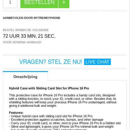
AANBEVOLEN DOOR MYTRENDYPHONE
BESTEL BINNEN DE VOLGENDE
72 UUR 33 MIN. 21 SEC.
VOOR ZENDING VANDAAG!
VRAGEN? STEL ZE NU!
LIVE CHAT
Omschrijving
Hybrid Case with Sliding Card Slot for iPhone 16 Pro
This protective case for iPhone 16 Pro includes a handy card slot, designed
with a sliding function, to stock your ID, credit card, or other. Besides that, its
shielding features will keep your precious iPhone 16 Pro undamaged, without
giving it additional bulk and weight.
Features:
- Unique hybrid case with sliding card slot for iPhone 16 Pro
- Excellent protection against scratches, bumps, and other damage
- Carry your ID, credit card, or other, next to your iPhone 16 Pro in a hidden slot
- Slime and lightweight, it gives your iPhone 16 Pro minimal bulk and weight