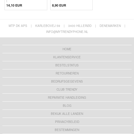
(
14,10 EUR
8,90 EUR
MTP DK APS
|
KARLEBOVEJ 59
|
3400 HILLERØD
|
DENEMARKEN
|
INFO@MYTRENDYPHONE.NL
HOME
KLANTENSERVICE
BESTELSTATUS
RETOURNEREN
BEDRIJFSGEGEVENS
CLUB TRENDY
REPARATIE HANDLEIDING
BLOG
BEKIJK ALLE LANDEN
PRIVACYBELEID
BESTEMMINGEN