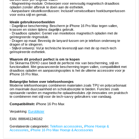
- Magneetring-module: Ontworpen voor eenvoudig magnetisch draadloos
opladen zonder afbreuk te doen aan de esthetiek.
- Aanpasbare sleutelkoordlussen: Inclusief verwisselbare hoekbumperlussen
voor extra stijl en gemak.
Ideale gebruiksvoorbeelden
- Dagelijkse bescherming: Bescherm je iPhone 16 Pro Max tegen vallen,
krassen en stoten tijdens dagelijks gebruik.
- Draadloos opladen: Geniet van moeiteloos magnetisch opladen met de
geïntegreerde ringmodule.
- Dragen op maat: Bevestig de lanyard-lussen om je telefoon onderweg te
dragen of te slingeren.
- Stijlvol ontwerp: Vul je technische levensstijl aan met de op mech-tech
geïnspireerde esthetiek.
Waarom dit product perfect is om te kopen
De Skinarma EKHO case biedt de perfecte mix van bescherming, stijl en
functionaliteit. Met geavanceerde bescherming tegen vallen, compatibiliteit met
draadloos opladen en aanpassingsopties is het de ultieme accessoire voor je
iPhone 16 Pro Max.
Belangrijke feiten over telefoonhoesjes
Moderne telefoonhoesjes combineren materialen zoals TPU en polycarbonaat
om maximale duurzaamheid en schokabsorptie te bieden. Functies zoals
opstaande randen en magnetische oplaadmodules zijn innovaties om praktisch
te combineren met stijl voor de tech-savvy gebruikers van vandaag.
Compatibiliteit:
iPhone 16 Pro Max
Verpakking:
Euroblister
EAN: 8886461246162
Gerelateerde categorieën:
Telefoon accessoires
,
iPhone Hoesje &
Accessories
,
iPhone 16 Pro Max Hoesje & Accessories