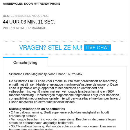
AANBEVOLEN DOOR MYTRENDYPHONE
BESTEL BINNEN DE VOLGENDE
44 UUR 03 MIN. 11 SEC.
VOOR ZENDING OP MAANDAG.
VRAGEN? STEL ZE NU!
LIVE CHAT
Omschrijving
Skinarma Ekho Mag hoesje voor iPhone 16 Pro Max
De Skinarma EKHO case voor iPhone 16 Pro Max herdefinieert bescherming
en stijl met zijn semi-heldere, gelaagde machine-geïnspireerde ontwerp. Deze
case is gemaakt om je apparaat te beschermen en combineert een
valbescherming van 8 meter met een verhoogde lensbescherming en 360º
randbescherming. De verborgen magnetische ringmodule zorgt voor naadloze
compatibiliteit met draadloos opladen, terwijl verwisselbare hoekbumper lanyard
lussen maatwerk en extra functionaliteit bieden.
Kleineigenschappen en specificaties
- 2,4 m valbescherming: Biedt superieure schokbestendigheid en houdt
krassen op afstand.
- Verhoogde bescherming voor de cameralens: Beschermt de camera tegen
stoten en schuren voor langdurige helderheid.
- 360º Randbescherming: Verhoogde schermranden voorkomen krassen en
barsten door per ongeluk vallen.