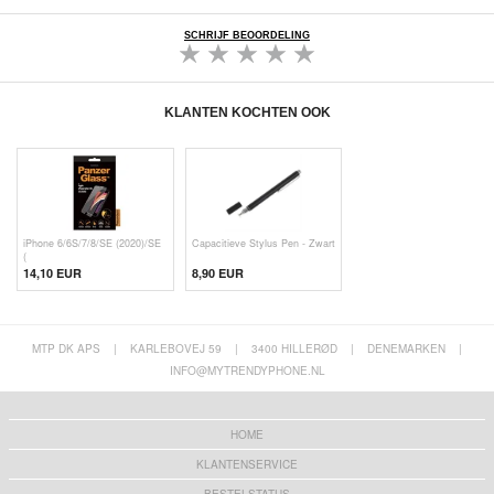
SCHRIJF BEOORDELING
KLANTEN KOCHTEN OOK
iPhone 6/6S/7/8/SE (2020)/SE
Capacitieve Stylus Pen - Zwart
(
14,10 EUR
8,90 EUR
MTP DK APS
|
KARLEBOVEJ 59
|
3400 HILLERØD
|
DENEMARKEN
|
INFO@MYTRENDYPHONE.NL
HOME
KLANTENSERVICE