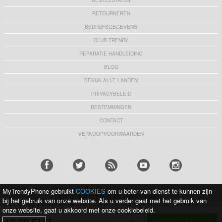
BESTELSTATUS
RETOURNEREN
BEDRIJFSGEGEVENS
CLUB TRENDY
REPARATIE HANDLEIDING
BLOG
BEKIJK ALLE LANDEN
PRIVACYBELEID
BESTEMMINGEN
CONTACT
VERKOOPVOORWAARDEN
MyTrendyPhone gebruikt
COOKIES
om u beter van dienst te kunnen zijn
MET TROTS STEUNEN WIJ:
bij het gebruik van onze website. Als u verder gaat met het gebruik van
onze website, gaat u akkoord met onze cookiebeleid.
10,30 EUR