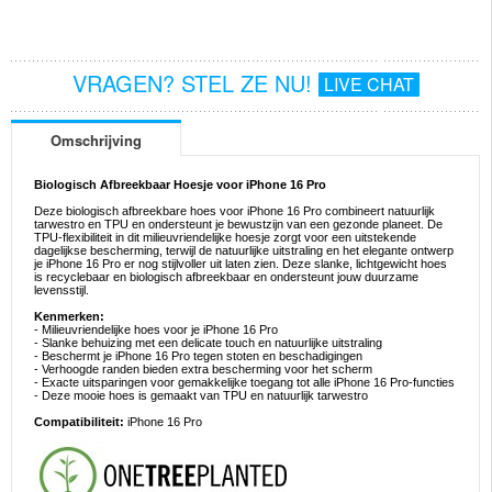
VRAGEN? STEL ZE NU!
LIVE CHAT
Omschrijving
Biologisch Afbreekbaar Hoesje voor iPhone 16 Pro
Deze biologisch afbreekbare hoes voor iPhone 16 Pro combineert natuurlijk
tarwestro en TPU en ondersteunt je bewustzijn van een gezonde planeet. De
TPU-flexibiliteit in dit milieuvriendelijke hoesje zorgt voor een uitstekende
dagelijkse bescherming, terwijl de natuurlijke uitstraling en het elegante ontwerp
je iPhone 16 Pro er nog stijlvoller uit laten zien. Deze slanke, lichtgewicht hoes
is recyclebaar en biologisch afbreekbaar en ondersteunt jouw duurzame
levensstijl.
Kenmerken:
- Milieuvriendelijke hoes voor je iPhone 16 Pro
- Slanke behuizing met een delicate touch en natuurlijke uitstraling
- Beschermt je iPhone 16 Pro tegen stoten en beschadigingen
- Verhoogde randen bieden extra bescherming voor het scherm
- Exacte uitsparingen voor gemakkelijke toegang tot alle iPhone 16 Pro-functies
- Deze mooie hoes is gemaakt van TPU en natuurlijk tarwestro
Compatibiliteit:
iPhone 16 Pro