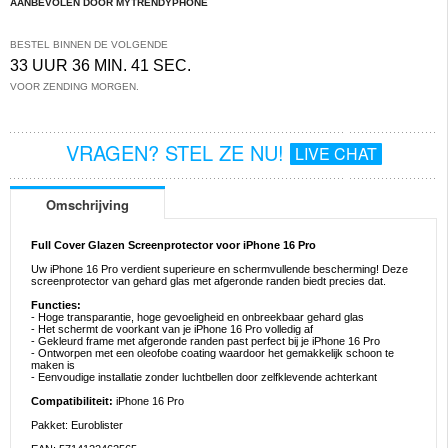
AANBEVOLEN DOOR MYTRENDYPHONE
BESTEL BINNEN DE VOLGENDE
33 UUR 36 MIN. 40 SEC.
VOOR ZENDING MORGEN.
VRAGEN? STEL ZE NU!
LIVE CHAT
Omschrijving
Full Cover Glazen Screenprotector voor iPhone 16 Pro
Uw iPhone 16 Pro verdient superieure en schermvullende bescherming! Deze
screenprotector van gehard glas met afgeronde randen biedt precies dat.
Functies:
- Hoge transparantie, hoge gevoeligheid en onbreekbaar gehard glas
- Het schermt de voorkant van je iPhone 16 Pro volledig af
- Gekleurd frame met afgeronde randen past perfect bij je iPhone 16 Pro
- Ontworpen met een oleofobe coating waardoor het gemakkelijk schoon te
maken is
- Eenvoudige installatie zonder luchtbellen door zelfklevende achterkant
Compatibiliteit:
iPhone 16 Pro
Pakket: Euroblister