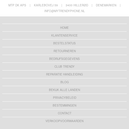
MTP DK APS
|
KARLEBOVEJ 59
|
3400 HILLERØD
|
DENEMARKEN
|
INFO@MYTRENDYPHONE.NL
HOME
KLANTENSERVICE
BESTELSTATUS
RETOURNEREN
BEDRIJFSGEGEVENS
CLUB TRENDY
REPARATIE HANDLEIDING
BLOG
BEKIJK ALLE LANDEN
PRIVACYBELEID
BESTEMMINGEN
CONTACT
VERKOOPVOORWAARDEN