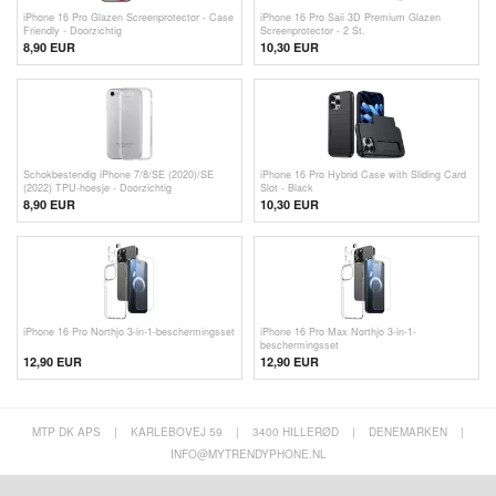
iPhone 16 Pro Glazen Screenprotector - Case
iPhone 16 Pro Saii 3D Premium Glazen
Friendly - Doorzichtig
Screenprotector - 2 St.
8,90 EUR
10,30 EUR
Schokbestendig iPhone 7/8/SE (2020)/SE
iPhone 16 Pro Hybrid Case with Sliding Card
(2022) TPU-hoesje - Doorzichtig
Slot - Black
8,90 EUR
10,30 EUR
iPhone 16 Pro Northjo 3-in-1-beschermingsset
iPhone 16 Pro Max Northjo 3-in-1-
beschermingsset
12,90 EUR
12,90 EUR
MTP DK APS
|
KARLEBOVEJ 59
|
3400 HILLERØD
|
DENEMARKEN
|
INFO@MYTRENDYPHONE.NL