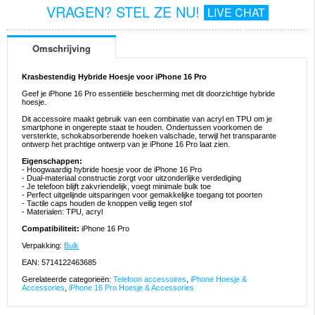
VRAGEN? STEL ZE NU!
LIVE CHAT
Omschrijving
Krasbestendig Hybride Hoesje voor iPhone 16 Pro
Geef je iPhone 16 Pro essentiële bescherming met dit doorzichtige hybride
hoesje.
Dit accessoire maakt gebruik van een combinatie van acryl en TPU om je
smartphone in ongerepte staat te houden. Ondertussen voorkomen de
versterkte, schokabsorberende hoeken valschade, terwijl het transparante
ontwerp het prachtige ontwerp van je iPhone 16 Pro laat zien.
Eigenschappen:
- Hoogwaardig hybride hoesje voor de iPhone 16 Pro
- Dual-materiaal constructie zorgt voor uitzonderlijke verdediging
- Je telefoon blijft zakvriendelijk, voegt minimale bulk toe
- Perfect uitgelijnde uitsparingen voor gemakkelijke toegang tot poorten
- Tactile caps houden de knoppen veilig tegen stof
- Materialen: TPU, acryl
Compatibiliteit:
iPhone 16 Pro
Verpakking:
Bulk
EAN: 5714122463685
Gerelateerde categorieën:
Telefoon accessoires
,
iPhone Hoesje &
Accessories
,
iPhone 16 Pro Hoesje & Accessories