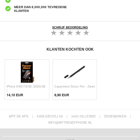
MEER DAN 8,000,000 TEVREDENE
KLANTEN
SCHRIJF BEOORDELING
KLANTEN KOCHTEN OOK
iPhone 6/6S/7/8/SE (2020)/SE
Capacitieve Stylus Pen - Zwart
(
14,10 EUR
8,90 EUR
MTP DK APS
|
KARLEBOVEJ 59
|
3400 HILLERØD
|
DENEMARKEN
|
INFO@MYTRENDYPHONE.NL