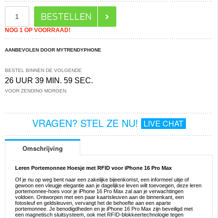
NOG 1 OP VOORRAAD!
AANBEVOLEN DOOR MYTRENDYPHONE
BESTEL BINNEN DE VOLGENDE
26 UUR 39 MIN. 59 SEC.
VOOR ZENDING MORGEN.
VRAGEN? STEL ZE NU!
LIVE CHAT
Omschrijving
Leren Portemonnee Hoesje met RFID voor iPhone 16 Pro Max
Of je nu op weg bent naar een zakelijke bijeenkomst, een informeel uitje of
gewoon een vleugje elegantie aan je dagelijkse leven wilt toevoegen, deze leren
portemonnee-hoes voor je iPhone 16 Pro Max zal aan je verwachtingen
voldoen. Ontworpen met een paar kaartsleuven aan de binnenkant, een
fotosleuf en geldsleuven, vervangt het de behoefte aan een aparte
portemonnee. Je benodigdheden en je iPhone 16 Pro Max zijn beveiligd met
een magnetisch sluitsysteem, ook met RFID-blokkeertechnologie tegen