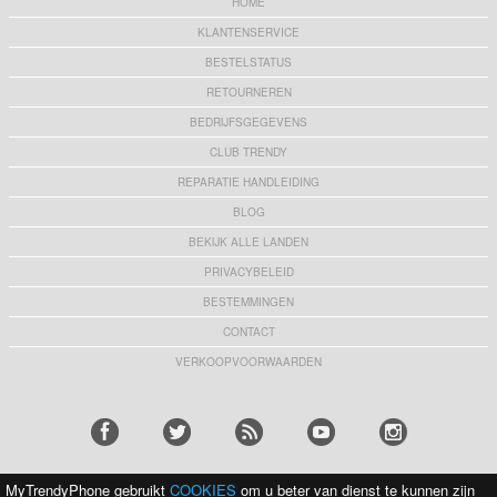
HOME
KLANTENSERVICE
BESTELSTATUS
RETOURNEREN
BEDRIJFSGEGEVENS
CLUB TRENDY
REPARATIE HANDLEIDING
BLOG
BEKIJK ALLE LANDEN
PRIVACYBELEID
BESTEMMINGEN
CONTACT
VERKOOPVOORWAARDEN
MyTrendyPhone gebruikt
COOKIES
om u beter van dienst te kunnen zijn