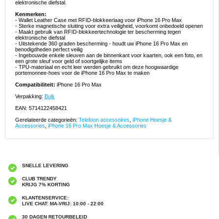
elektronische diefstal.
Kenmerken:
- Wallet Leather Case met RFID-blokkeerlaag voor iPhone 16 Pro Max
- Sterke magnetische sluiting voor extra veiligheid, voorkomt onbedoeld openen
- Maakt gebruik van RFID-blokkeertechnologie ter bescherming tegen
elektronische diefstal
- Uitstekende 360 graden bescherming - houdt uw iPhone 16 Pro Max en
benodigdheden perfect veilig
- Ingebouwde enkele sleuven aan de binnenkant voor kaarten, ook een foto, en
een grote sleuf voor geld of soortgelijke items
- TPU-materiaal en echt leer werden gebruikt om deze hoogwaardige
portemonnee-hoes voor de iPhone 16 Pro Max te maken
Compatibiliteit:
iPhone 16 Pro Max
Verpakking:
Bulk
EAN: 5714122458421
Gerelateerde categorieën:
Telefoon accessoires
,
iPhone Hoesje &
Accessories
,
iPhone 16 Pro Max Hoesje & Accessories
SNELLE LEVERING
CLUB TRENDY
KRIJG 7% KORTING
KLANTENSERVICE:
LIVE CHAT: MA-VRIJ: 10:00 - 22:00
30 DAGEN RETOURBELEID