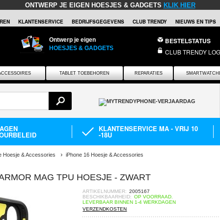
ONTWERP JE EIGEN HOESJES & GADGETS
KLIK HIER
REN
KLANTENSERVICE
BEDRIJFSGEGEVENS
CLUB TRENDY
NIEUWS EN TIPS
Ontwerp je eigen
BESTELSTATUS
HOESJES & GADGETS
CLUB TRENDY LOG
ACCESSOIRES
TABLET TOEBEHOREN
REPARATIES
SMARTWATCH
DAGEN
KLANTENSERVICE MA - VRIJ 10
OURBELEID
-18U
e Hoesje & Accessories
iPhone 16 Hoesje & Accessories
 ARMOR MAG TPU HOESJE - ZWART
ARTIKELNUMMER:
2005167
BESCHIKBAARHEID:
OP VOORRAAD.
LEVERBAAR BINNEN 1-4 WERKDAGEN
VERZENDKOSTEN