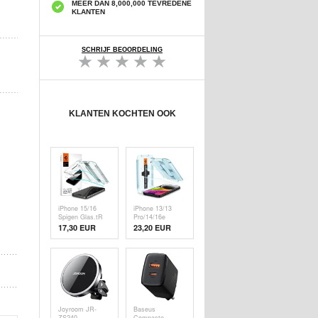
MEER DAN 8,000,000 TEVREDENE
KLANTEN
SCHRIJF BEOORDELING
KLANTEN KOCHTEN OOK
iPhone 15/16
iPhone 13/13
Spigen Glas.tR
Pro/14/16e
Ez Fit
Spigen Glas.tR
17,30
EUR
23,20 EUR
Screenprotector -
Ez Fit
2 St.
Screenprotector -
2 St.
Joyroom JR-
Baseus
ZS240
Compacte