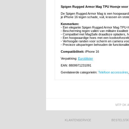
Spigen Rugged Armor Mag TPU Hoesje voor 
De Spigen Rugged Armor Mag is een hoogwaardi
je iPhone 16 tegen schade, vuil, krassen en sto
Kenmerken:
- Een elegante Spigen Rugged Armor Mag TPU-h
- Bescherming tegen vallen van militaire kwalite
- Compatibel met MagSafe draadloze opladers, h
- Een hoogwaardige hoes met een koolstofvezelt
- Verhoogde randen voor scherm en camera voo
- Precieze uitsparingen behouden de functionalit
Compatibiliteit:
iPhone 16
Verpakking:
Euroblister
EAN: 8809971231091
Gerelateerde categorieën:
Telefoon accessoires
MTP DK 
KLANTENSERVICE
BESTELSTA