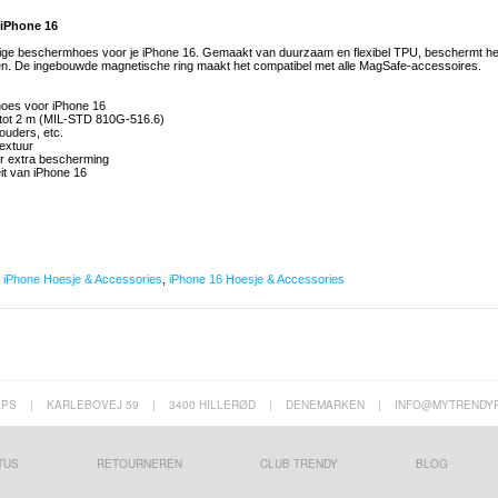
iPhone 16
ge beschermhoes voor je iPhone 16. Gemaakt van duurzaam en flexibel TPU, beschermt he
ten. De ingebouwde magnetische ring maakt het compatibel met alle MagSafe-accessoires.
oes voor iPhone 16
it tot 2 m (MIL-STD 810G-516.6)
ouders, etc.
extuur
r extra bescherming
eit van iPhone 16
,
iPhone Hoesje & Accessories
,
iPhone 16 Hoesje & Accessories
APS
|
KARLEBOVEJ 59
|
3400 HILLERØD
|
DENEMARKEN
|
INFO@MYTRENDY
TUS
RETOURNEREN
CLUB TRENDY
BLOG