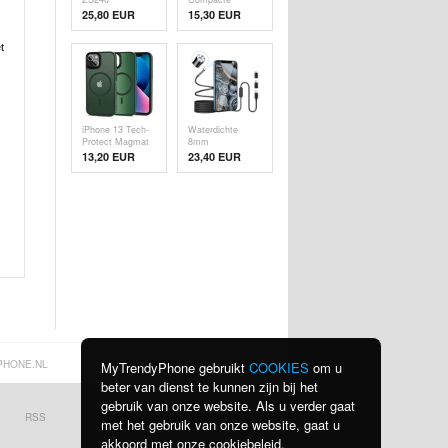
Magnetische
Wandlader 20W -
25,80 EUR
15,30
EUR
Draadloze
USB-C PD3.0,
Autolader /
USB QC3.0 -
Houder - Zwart
Zwart
t
iPhone 13 Tech-
Waterdichte
Protect Magmat
8mm
Cover -
endoscoopcamera
13,20 EUR
23,40 EUR
MagSafe-
voor iPhone,
compatibel - Mat
iPad,
Groen
smartphones,
tablet - 3m
PHONE.NL
MyTrendyPhone gebruikt
COOKIES
om u
beter van dienst te kunnen zijn bij het
gebruik van onze website. Als u verder gaat
RSS
BEKIJK ALLE LANDEN
met het gebruik van onze website, gaat u
akkoord met onze cookiebeleid.