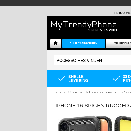
RETOURNE
ALLE CATEGORIEËN
TELEFOON 
SNELLE
30 
LEVERING
RET
«
Terug
U bent hier:
Telefoon accessoires
iPhon
IPHONE 16 SPIGEN RUGGED