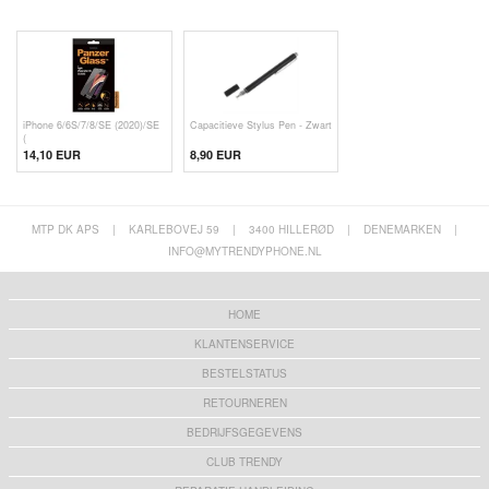
iPhone 6/6S/7/8/SE (2020)/SE
Capacitieve Stylus Pen - Zwart
(
14,10 EUR
8,90 EUR
MTP DK APS
|
KARLEBOVEJ 59
|
3400 HILLERØD
|
DENEMARKEN
|
INFO@MYTRENDYPHONE.NL
HOME
KLANTENSERVICE
BESTELSTATUS
RETOURNEREN
BEDRIJFSGEGEVENS
CLUB TRENDY