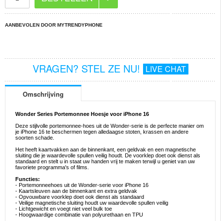
AANBEVOLEN DOOR MYTRENDYPHONE
VRAGEN? STEL ZE NU!
LIVE CHAT
Omschrijving
Wonder Series Portemonnee Hoesje voor iPhone 16
Deze stijlvolle portemonnee-hoes uit de Wonder-serie is de perfecte manier om
je iPhone 16 te beschermen tegen alledaagse stoten, krassen en andere
soorten schade.
Het heeft kaartvakken aan de binnenkant, een geldvak en een magnetische
sluiting die je waardevolle spullen veilig houdt. De voorklep doet ook dienst als
standaard en stelt u in staat uw handen vrij te maken terwijl u geniet van uw
favoriete programma's of films.
Functies:
- Portemonneehoes uit de Wonder-serie voor iPhone 16
- Kaartsleuven aan de binnenkant en extra geldvak
- Opvouwbare voorklep doet ook dienst als standaard
- Veilige magnetische sluiting houdt uw waardevolle spullen veilig
- Lichtgewicht en voegt niet veel bulk toe
- Hoogwaardige combinatie van polyurethaan en TPU