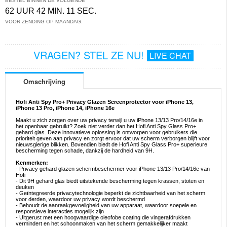
BESTEL BINNEN DE VOLGENDE
62 UUR 42 MIN. 11 SEC.
VOOR ZENDING OP MAANDAG.
VRAGEN? STEL ZE NU!
LIVE CHAT
Omschrijving
Hofi Anti Spy Pro+ Privacy Glazen Screenprotector voor iPhone 13,
iPhone 13 Pro, iPhone 14, iPhone 16e
Maakt u zich zorgen over uw privacy terwijl u uw iPhone 13/13 Pro/14/16e in
het openbaar gebruikt? Zoek niet verder dan het Hofi Anti Spy Glass Pro+
gehard glas. Deze innovatieve oplossing is ontworpen voor gebruikers die
prioriteit geven aan privacy en zorgt ervoor dat uw scherm verborgen blijft voor
nieuwsgierige blikken. Bovendien biedt de Hofi Anti Spy Glass Pro+ superieure
bescherming tegen schade, dankzij de hardheid van 9H.
Kenmerken:
- Privacy gehard glazen schermbeschermer voor iPhone 13/13 Pro/14/16e van
Hofi
- Dit 9H gehard glas biedt uitstekende bescherming tegen krassen, stoten en
deuken
- Geïntegreerde privacytechnologie beperkt de zichtbaarheid van het scherm
voor derden, waardoor uw privacy wordt beschermd
- Behoudt de aanraakgevoeligheid van uw apparaat, waardoor soepele en
responsieve interacties mogelijk zijn
- Uitgerust met een hoogwaardige oleofobe coating die vingerafdrukken
vermindert en het schoonmaken van het scherm gemakkelijker maakt