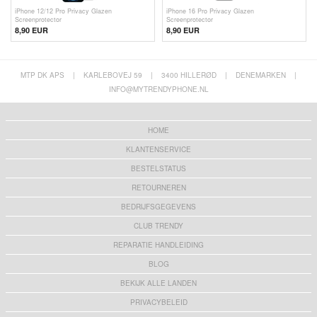
iPhone 12/12 Pro Privacy Glazen
iPhone 16 Pro Privacy Glazen
Screenprotector
Screenprotector
8,90 EUR
8,90 EUR
MTP DK APS
|
KARLEBOVEJ 59
|
3400 HILLERØD
|
DENEMARKEN
|
INFO@MYTRENDYPHONE.NL
HOME
KLANTENSERVICE
BESTELSTATUS
RETOURNEREN
BEDRIJFSGEGEVENS
CLUB TRENDY
REPARATIE HANDLEIDING
BLOG
BEKIJK ALLE LANDEN
PRIVACYBELEID