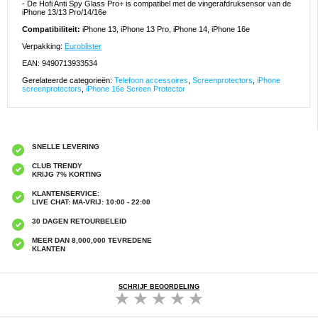
- De Hofi Anti Spy Glass Pro+ is compatibel met de vingerafdruksensor van de
iPhone 13/13 Pro/14/16e
Compatibiliteit:
iPhone 13, iPhone 13 Pro, iPhone 14, iPhone 16e
Verpakking:
Euroblister
EAN: 9490713933534
Gerelateerde categorieën:
Telefoon accessoires
,
Screenprotectors
,
iPhone
screenprotectors
,
iPhone 16e Screen Protector
SNELLE LEVERING
CLUB TRENDY
KRIJG 7% KORTING
KLANTENSERVICE:
LIVE CHAT: MA-VRIJ: 10:00 - 22:00
30 DAGEN RETOURBELEID
MEER DAN 8,000,000 TEVREDENE
KLANTEN
SCHRIJF BEOORDELING