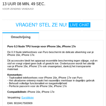
13 UUR 08 MIN. 49 SEC.
VOOR ZENDING VANDAAG!
VRAGEN? STEL ZE NU!
LIVE CHAT
Omschrijving
Puro 0.3 Nude TPU hoesje voor iPhone 16e, iPhone 17e
De 0.3 Nude telefoonhoes van Puro beschermt de delicate afwerking van je
iPhone 16e, iPhone 17e.
Dit accessoire biedt het apparaat essentiële bescherming tegen slijtage, vuil en
stof en voegt vrijwel geen bulk of gewicht toe. Ondertussen wordt het uiterlijk
van je iPhone 16e, iPhone 17e ook onaangetast, dankzij het transparante
materiaal.
Kenmerken:
- Topkwaliteit telefoonhoes voor iPhone 16e, iPhone 17e van Puro
- Het ultradunne ontwerp maakt het nauwelijks merkbaar in dagelijks gebruik
- Behoudt volledige functionaliteit en toegankelijkheid
- Perfecte pasvorm voor de iPhone 16e, iPhone 17e
Compatibiliteit:
iPhone 16e, iPhone 17e
Verpakking:
Euroblister
EAN: 8018417500909