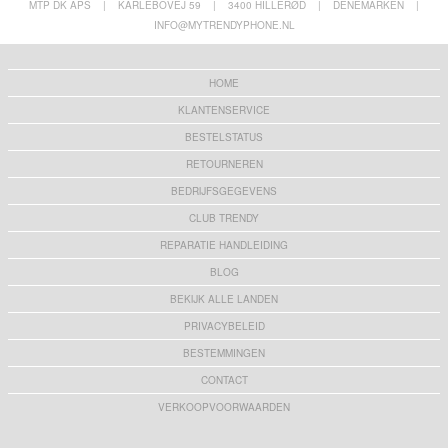
MTP DK APS
|
KARLEBOVEJ 59
|
3400 HILLERØD
|
DENEMARKEN
|
INFO@MYTRENDYPHONE.NL
HOME
KLANTENSERVICE
BESTELSTATUS
RETOURNEREN
BEDRIJFSGEGEVENS
CLUB TRENDY
REPARATIE HANDLEIDING
BLOG
BEKIJK ALLE LANDEN
PRIVACYBELEID
BESTEMMINGEN
CONTACT
VERKOOPVOORWAARDEN