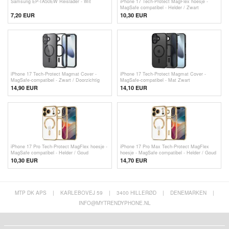
Samsung EP-TA50EW Reislader - Wit
iPhone 17 Tech-Protect MagFlex hoesje -
MagSafe compatibel - Helder / Zwart
7,20 EUR
10,30 EUR
iPhone 17 Tech-Protect Magmat Cover -
iPhone 17 Tech-Protect Magmat Cover -
MagSafe-compatibel - Zwart / Doorzichtig
MagSafe-compatibel - Mat Zwart
14,90 EUR
14,10 EUR
iPhone 17 Pro Tech-Protect MagFlex hoesje -
iPhone 17 Pro Max Tech-Protect MagFlex
MagSafe compatibel - Helder / Goud
hoesje - MagSafe compatibel - Helder / Goud
10,30 EUR
14,70 EUR
MTP DK APS
|
KARLEBOVEJ 59
|
3400 HILLERØD
|
DENEMARKEN
|
INFO@MYTRENDYPHONE.NL