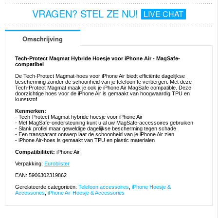
VRAGEN? STEL ZE NU!
LIVE CHAT
Omschrijving
Tech-Protect Magmat Hybride Hoesje voor iPhone Air - MagSafe-
compatibel
De Tech-Protect Magmat-hoes voor iPhone Air biedt efficiënte dagelijkse
bescherming zonder de schoonheid van je telefoon te verbergen. Met deze
Tech-Protect Magmat maak je ook je iPhone Air MagSafe compatible. Deze
doorzichtige hoes voor de iPhone Air is gemaakt van hoogwaardig TPU en
kunststof.
Kenmerken:
- Tech-Protect Magmat hybride hoesje voor iPhone Air
- Met MagSafe-ondersteuning kunt u al uw MagSafe-accessoires gebruiken
- Slank profiel maar geweldige dagelijkse bescherming tegen schade
- Een transparant ontwerp laat de schoonheid van je iPhone Air zien
- iPhone Air-hoes is gemaakt van TPU en plastic materialen
Compatibiliteit:
iPhone Air
Verpakking:
Euroblister
EAN: 5906302319862
Gerelateerde categorieën:
Telefoon accessoires
,
iPhone Hoesje &
Accessories
,
iPhone Air Hoesje & Accessories