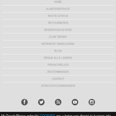
HOME
KLANTENSERVICE
BESTELSTATUS
RETOURNEREN
BEDRIJFSGEGEVENS
CLUB TRENDY
REPARATIE HANDLEIDING
BLOG
BEKIJK ALLE LANDEN
PRIVACYBELEID
BESTEMMINGEN
CONTACT
VERKOOPVOORWAARDEN
MyTrendyPhone gebruikt
COOKIES
om u beter van dienst te kunnen zijn