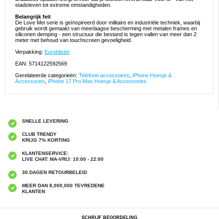
stadsleven tot extreme omstandigheden.
Belangrijk feit
De Love Mei serie is geïnspireerd door militaire en industriële techniek, waarbij
gebruik wordt gemaakt van meerlaagse bescherming met metalen frames en
siliconen demping - een structuur die bestand is tegen vallen van meer dan 2
meter met behoud van touchscreen gevoeligheid.
Verpakking:
Euroblister
EAN: 5714122592569
Gerelateerde categorieën:
Telefoon accessoires
,
iPhone Hoesje &
Accessories
,
iPhone 17 Pro Max Hoesje & Accessories
SNELLE LEVERING
CLUB TRENDY
KRIJG 7% KORTING
KLANTENSERVICE:
LIVE CHAT: MA-VRIJ: 10:00 - 22:00
30 DAGEN RETOURBELEID
MEER DAN 8,000,000 TEVREDENE
KLANTEN
SCHRIJF BEOORDELING