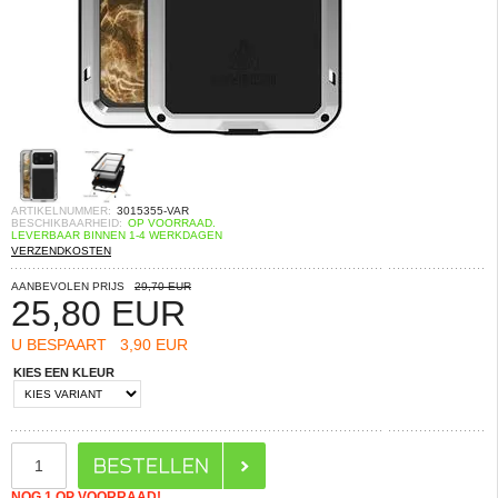
ARTIKELNUMMER:
3015355-VAR
BESCHIKBAARHEID:
OP VOORRAAD.
LEVERBAAR BINNEN 1-4 WERKDAGEN
VERZENDKOSTEN
AANBEVOLEN PRIJS
29,70 EUR
25,80
EUR
U BESPAART
3,90 EUR
KIES EEN KLEUR
NOG 1 OP VOORRAAD!