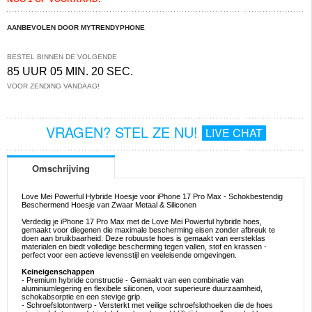
AANBEVOLEN DOOR MYTRENDYPHONE
BESTEL BINNEN DE VOLGENDE
85 UUR 05 MIN. 19 SEC.
VOOR ZENDING VANDAAG!
VRAGEN? STEL ZE NU!
LIVE CHAT
Omschrijving
Love Mei Powerful Hybride Hoesje voor iPhone 17 Pro Max - Schokbestendig
Beschermend Hoesje van Zwaar Metaal & Siliconen
Verdedig je iPhone 17 Pro Max met de Love Mei Powerful hybride hoes,
gemaakt voor diegenen die maximale bescherming eisen zonder afbreuk te
doen aan bruikbaarheid. Deze robuuste hoes is gemaakt van eersteklas
materialen en biedt volledige bescherming tegen vallen, stof en krassen -
perfect voor een actieve levensstijl en veeleisende omgevingen.
Keineigenschappen
- Premium hybride constructie - Gemaakt van een combinatie van
aluminiumlegering en flexibele siliconen, voor superieure duurzaamheid,
schokabsorptie en een stevige grip.
- Schroefslotontwerp - Versterkt met veilige schroefslothoeken die de hoes