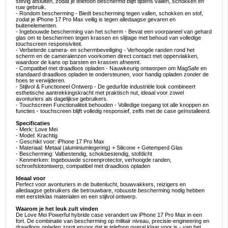
stevig afsluiten, zodat je telefoon beschermd blijft tijdens vallen, schokken en
ruw gebruik.
- Rondom bescherming - Biedt bescherming tegen vallen, schokken en stof,
zodat je iPhone 17 Pro Max veilig is tegen alledaagse gevaren en
buitenelementen.
- Ingebouwde bescherming van het scherm - Bevat een voorpaneel van gehard
glas om te beschermen tegen krassen en slijtage met behoud van volledige
touchscreen responsiviteit.
- Verbeterde camera- en schermbeveiliging - Verhoogde randen rond het
scherm en de cameralenzen voorkomen direct contact met oppervlakken,
waardoor de kans op barsten en krassen afneemt.
- Compatibel met draadloos opladen - Nauwkeurig ontworpen om MagSafe en
standaard draadloos opladen te ondersteunen, voor handig opladen zonder de
hoes te verwijderen.
- Stijlvol & Functioneel Ontwerp - De gedurfde industriële look combineert
esthetische aantrekkingskracht met praktisch nut, ideaal voor zowel
avonturiers als dagelijkse gebruikers.
- Touchscreen Functionaliteit behouden - Volledige toegang tot alle knoppen en
functies - touchscreen blijft volledig responsief, zelfs met de case geïnstalleerd.
Specificaties
- Merk: Love Mei
- Model: Krachtig
- Geschikt voor: iPhone 17 Pro Max
- Materiaal: Metaal (aluminiumlegering) + Silicone + Getemperd Glas
- Bescherming: Valbestendig, schokbestendig, stofdicht
- Kenmerken: Ingebouwde screenprotector, verhoogde randen,
schroefslotontwerp, compatibel met draadloos opladen
Ideaal voor
Perfect voor avonturiers in de buitenlucht, bouwvakkers, reizigers en
alledaagse gebruikers die betrouwbare, robuuste bescherming nodig hebben
met eersteklas materialen en een stijlvol ontwerp.
Waarom je het leuk zult vinden
De Love Mei Powerful hybride case verandert uw iPhone 17 Pro Max in een
fort. De combinatie van bescherming op militair niveau, precisie-engineering en
draadloos opladen zorgt ervoor dat je telefoon overal klaar voor is - van het