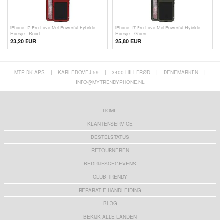
iPhone 17 Pro Love Mei Powerful Hybride
iPhone 17 Pro Love Mei Powerful Hybride
Hoesje - Rood
Hoesje - Groen
23,20
EUR
25,80 EUR
MTP DK APS
|
KARLEBOVEJ 59
|
3400 HILLERØD
|
DENEMARKEN
|
INFO@MYTRENDYPHONE.NL
HOME
KLANTENSERVICE
BESTELSTATUS
RETOURNEREN
BEDRIJFSGEGEVENS
CLUB TRENDY
REPARATIE HANDLEIDING
BLOG
BEKIJK ALLE LANDEN