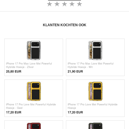
KLANTEN KOCHTEN OOK
iPhone 17 Pro Max Love Mei Powerful
iPhone 17 Pro Max Love Mei Powerful
Hybride Hoesje - Zilver
Hybride Hoesje - Wit
25,80
EUR
21,90
EUR
iPhone 17 Pro Love Mei Powerful Hybride
iPhone 17 Pro Love Mei Powerful Hybride
Hoesje - Geel
Hoesje
17,20
EUR
17,20
EUR