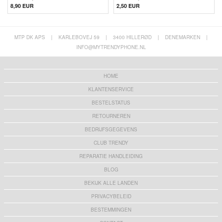
8,90 EUR
2,50
EUR
MTP DK APS
|
KARLEBOVEJ 59
|
3400 HILLERØD
|
DENEMARKEN
|
INFO@MYTRENDYPHONE.NL
HOME
KLANTENSERVICE
BESTELSTATUS
RETOURNEREN
BEDRIJFSGEGEVENS
CLUB TRENDY
REPARATIE HANDLEIDING
BLOG
BEKIJK ALLE LANDEN
PRIVACYBELEID
BESTEMMINGEN