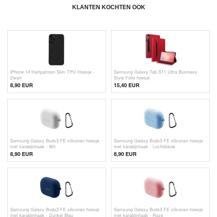
KLANTEN KOCHTEN OOK
iPhone 14 Hartpatroon Slim TPU Hoesje -
Samsung Galaxy Tab S11 Ultra Business
Zwart
Style Folio hoesje
8,90 EUR
15,40
EUR
Samsung Galaxy Buds3 FE siliconen hoesje
Samsung Galaxy Buds3 FE siliconen hoesje
met karabijnhaak - Wit
met karabijnhaak - Luchtblauw
8,90 EUR
8,90 EUR
Samsung Galaxy Buds3 FE siliconen hoesje
Samsung Galaxy Buds3 FE siliconen hoesje
met karabijnhaak - Dunkel Blau
met karabijnhaak - Roze