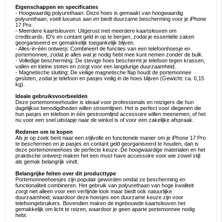
Eigenschappen en specificaties
- Hoogwaardig polyurethaan: Deze hoes is gemaakt van hoogwaardig
polyurethaan, voelt luxueus aan en biedt duurzame bescherming voor je iPhone
17 Pro.
- Meerdere kaartsleuven: Uitgerust met meerdere kaartsleuven om
creditcards, ID's en contant geld in op te bergen, zodat je essentiële zaken
georganiseerd en gemakkelijk toegankelijk blijven.
- Alles-in-één ontwerp: Combineert de functies van een telefoonhoesje en
portemonnee, zodat je alles wat je nodig hebt mee kunt nemen zonder de bulk.
- Volledige bescherming: De stevige hoes beschermt je telefoon tegen krassen,
vallen en kleine stoten en zorgt voor een langdurige duurzaamheid.
- Magnetische sluiting: De veilige magnetische flap houdt de portemonnee
gesloten, zodat je telefoon en pasjes veilig in de hoes blijven (Gewicht: ca. 0,15
kg).
Ideale gebruiksvoorbeelden
Deze portemonneehouder is ideaal voor professionals en reizigers die hun
dagelijkse benodigdheden willen stroomlijnen. Het is perfect voor diegenen die
hun pasjes en telefoon in één gestroomlijnd accessoire willen meenemen, of het
nu voor een snel uitstapje naar de winkel is of voor een zakelijke afspraak.
Redenen om te kopen
Als je op zoek bent naar een stijlvolle en functionele manier om je iPhone 17 Pro
te beschermen en je pasjes en contant geld georganiseerd te houden, dan is
deze portemonneehoes de perfecte keuze. De hoogwaardige materialen en het
praktische ontwerp maken het een must-have accessoire voor wie zowel stijl
als gemak belangrijk vindt.
Belangrijke feiten over dit producttype
Portemonneehoesjes zijn populair geworden omdat ze bescherming en
functionaliteit combineren. Het gebruik van polyurethaan van hoge kwaliteit
zorgt niet alleen voor een verfijnde look maar biedt ook natuurlijke
duurzaamheid, waardoor deze hoesjes een duurzame keuze zijn voor
telefoongebruikers. Bovendien maken de ingebouwde kaartsleuven het
gemakkelijk om licht te reizen, waardoor je geen aparte portemonnee nodig
hebt.