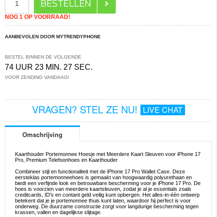
NOG 1 OP VOORRAAD!
AANBEVOLEN DOOR MYTRENDYPHONE
BESTEL BINNEN DE VOLGENDE
74 UUR 23 MIN. 27 SEC.
VOOR ZENDING VANDAAG!
VRAGEN? STEL ZE NU!
LIVE CHAT
Omschrijving
Kaarthouder Portemonnee Hoesje met Meerdere Kaart Sleuven voor iPhone 17
Pro, Premium Telefoonhoes en Kaarthouder
Combineer stijl en functionaliteit met de iPhone 17 Pro Wallet Case. Deze
eersteklas portemonneehoes is gemaakt van hoogwaardig polyurethaan en
biedt een verfijnde look en betrouwbare bescherming voor je iPhone 17 Pro. De
hoes is voorzien van meerdere kaartsleuven, zodat je al je essentials zoals
creditcards, ID's en contant geld veilig kunt opbergen. Het alles-in-één ontwerp
betekent dat je je portemonnee thuis kunt laten, waardoor hij perfect is voor
onderweg. De duurzame constructie zorgt voor langdurige bescherming tegen
krassen, vallen en dagelijkse slijtage.