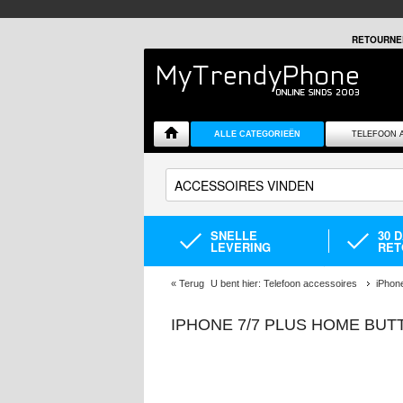
RETOURNE
ALLE CATEGORIEËN
TELEFOON 
SNELLE
30 
LEVERING
RET
«
Terug
U bent hier:
Telefoon accessoires
iPhon
IPHONE 7/7 PLUS HOME BUT