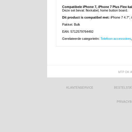
Compatibele iPhone 7, iPhone 7 Plus Flex-k
Deze set bevat: flexkabel, home button board.
Dit product is compatibel met:
iPhone 7 4.7", 
Pakket: Bulk
EAN: 5712579764492
Gerelateerde categorieën:
Telefoon accessoires
MTP DK 
KLANTENSERVICE
BESTELSTA
PRIVACYB