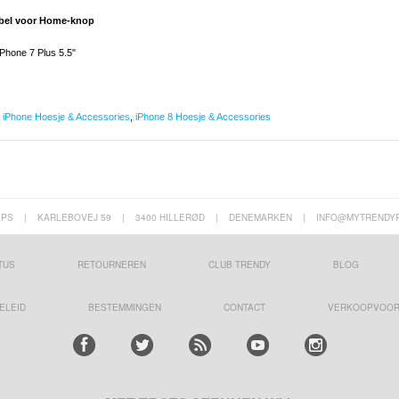
abel voor Home-knop
iPhone 7 Plus 5.5"
,
iPhone Hoesje & Accessories
,
iPhone 8 Hoesje & Accessories
APS
|
KARLEBOVEJ 59
|
3400 HILLERØD
|
DENEMARKEN
|
INFO@MYTRENDY
TUS
RETOURNEREN
CLUB TRENDY
BLOG
ELEID
BESTEMMINGEN
CONTACT
VERKOOPVOO