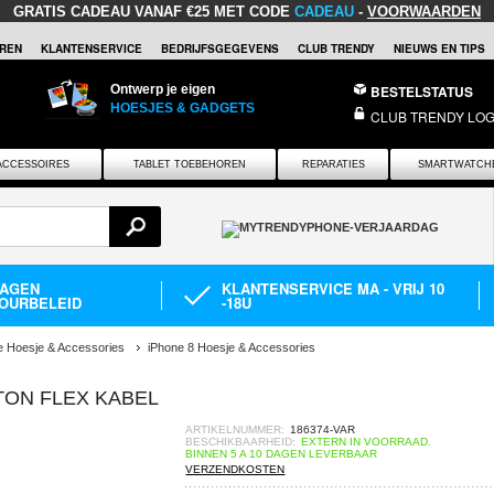
GRATIS CADEAU
VANAF €25 MET CODE
CADEAU
-
VOORWAARDEN
REN
KLANTENSERVICE
BEDRIJFSGEGEVENS
CLUB TRENDY
NIEUWS EN TIPS
Ontwerp je eigen
BESTELSTATUS
HOESJES & GADGETS
CLUB TRENDY LOG
ACCESSOIRES
TABLET TOEBEHOREN
REPARATIES
SMARTWATCH
DAGEN
KLANTENSERVICE MA - VRIJ 10
OURBELEID
-18U
e Hoesje & Accessories
iPhone 8 Hoesje & Accessories
TON FLEX KABEL
ARTIKELNUMMER:
186374-VAR
BESCHIKBAARHEID:
EXTERN IN VOORRAAD.
BINNEN 5 A 10 DAGEN LEVERBAAR
VERZENDKOSTEN