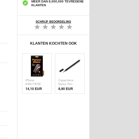
MEER DAN 8,000,000 TEVREDENE
KLANTEN
SCHRIJF BEOORDELING
KLANTEN KOCHTEN OOK
iPhone
Capacitieve
6/6S/7/8/SE
Stylus Pen -
(2020)/SE (
Zwart
14,10 EUR
8,90 EUR