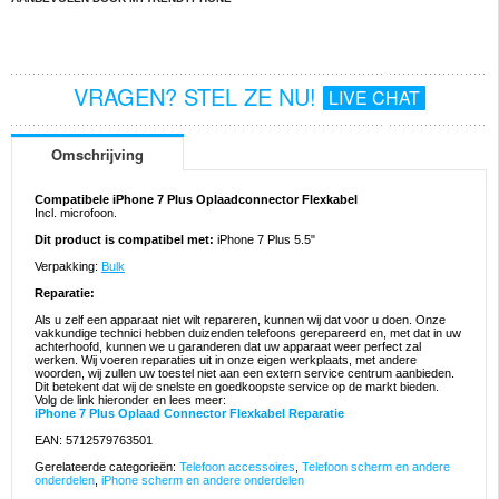
VRAGEN? STEL ZE NU!
LIVE CHAT
Omschrijving
Compatibele iPhone 7 Plus Oplaadconnector Flexkabel
Incl. microfoon.
Dit product is compatibel met:
iPhone 7 Plus 5.5"
Verpakking:
Bulk
Reparatie:
Als u zelf een apparaat niet wilt repareren, kunnen wij dat voor u doen. Onze
vakkundige technici hebben duizenden telefoons gerepareerd en, met dat in uw
achterhoofd, kunnen we u garanderen dat uw apparaat weer perfect zal
werken. Wij voeren reparaties uit in onze eigen werkplaats, met andere
woorden, wij zullen uw toestel niet aan een extern service centrum aanbieden.
Dit betekent dat wij de snelste en goedkoopste service op de markt bieden.
Volg de link hieronder en lees meer:
iPhone 7 Plus Oplaad Connector Flexkabel Reparatie
EAN: 5712579763501
Gerelateerde categorieën:
Telefoon accessoires
,
Telefoon scherm en andere
onderdelen
,
iPhone scherm en andere onderdelen