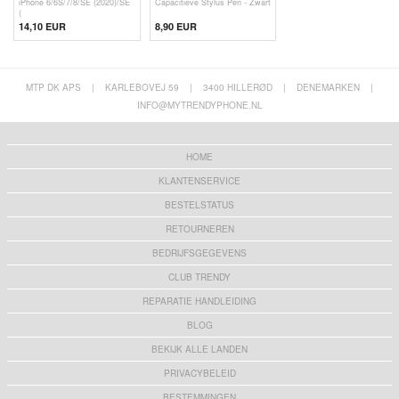
iPhone 6/6S/7/8/SE (2020)/SE
Capacitieve Stylus Pen - Zwart
(
14,10 EUR
8,90 EUR
MTP DK APS
|
KARLEBOVEJ 59
|
3400 HILLERØD
|
DENEMARKEN
|
INFO@MYTRENDYPHONE.NL
HOME
KLANTENSERVICE
BESTELSTATUS
RETOURNEREN
BEDRIJFSGEGEVENS
CLUB TRENDY
REPARATIE HANDLEIDING
BLOG
BEKIJK ALLE LANDEN
PRIVACYBELEID
BESTEMMINGEN