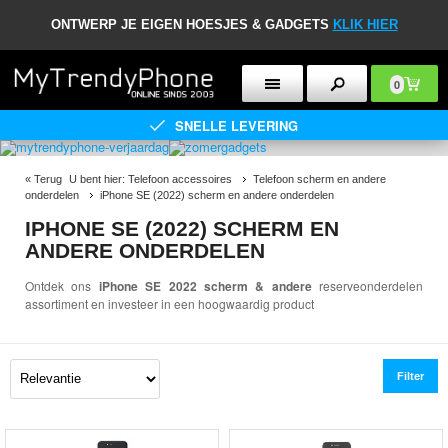
ONTWERP JE EIGEN HOESJES & GADGETS
KLIK HIER
0
SNELLE LEVERING
«
Terug
U bent hier:
Telefoon accessoires
Telefoon scherm en andere
onderdelen
iPhone SE (2022) scherm en andere onderdelen
IPHONE SE (2022) SCHERM EN
ANDERE ONDERDELEN
Ontdek ons ​​
iPhone SE 2022 scherm & andere
reserveonderdelen
assortiment en investeer in een hoogwaardig product
Filter