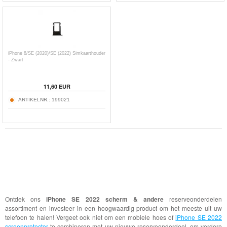
iPhone 8/SE (2020)/SE (2022) Simkaarthouder
- Zwart
11,60
EUR
ARTIKELNR.:
199021
Ontdek ons ​​
iPhone SE 2022 scherm & andere
reserveonderdelen
assortiment en investeer in een hoogwaardig product om het meeste uit uw
telefoon te halen! Vergeet ook niet om een ​​mobiele hoes of
iPhone SE 2022
screenprotector
te combineren met uw nieuwe reserveonderdeel, om verdere