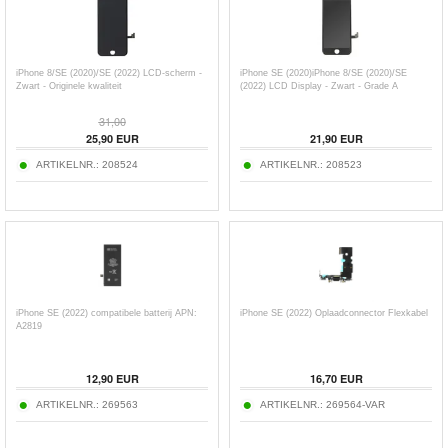
iPhone 8/SE (2020)/SE (2022) LCD-scherm -
iPhone SE (2020)iPhone 8/SE (2020)/SE
Zwart - Originele kwaliteit
(2022) LCD Display - Zwart - Grade A
31,00
25,90
EUR
21,90
EUR
ARTIKELNR.:
208524
ARTIKELNR.:
208523
iPhone SE (2022) compatibele batterij APN:
iPhone SE (2022) Oplaadconnector Flexkabel
A2819
12,90
EUR
16,70
EUR
ARTIKELNR.:
269563
ARTIKELNR.:
269564-VAR