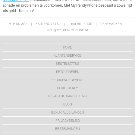
schade en problemen te voorkomen. Met MyTrendyPhone bespaart u zowel tijd
als geld - Koop nu!
MTP DK APS
|
KARLEBOVEJ 59
|
3400 HILLERØD
|
DENEMARKEN
|
INFO@MYTRENDYPHONE.NL
HOME
KLANTENSERVICE
BESTELSTATUS
RETOURNEREN
BEDRIJFSGEGEVENS
CLUB TRENDY
REPARATIE HANDLEIDING
BLOG
BEKIJK ALLE LANDEN
PRIVACYBELEID
BESTEMMINGEN