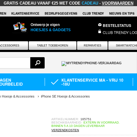
GRATIS CADEAU
VANAF €25 MET CODE
CADEAU
-
VOORWAARDEN
REN
KLANTENSERVICE
BEDRIJFSGEGEVENS
CLUB TRENDY
NIEUWS EN TIPS
Ontwerp je eigen
BESTELSTATUS
HOESJES & GADGETS
CLUB TRENDY LOG
ACCESSOIRES
TABLET TOEBEHOREN
REPARATIES
SMARTWATCH
DAGEN
KLANTENSERVICE MA - VRIJ 10
OURBELEID
-18U
e Hoesje & Accessories
iPhone SE Hoesje & Accessories
ARTIKELNUMMER:
165751
BESCHIKBAARHEID:
EXTERN IN VOORRAAD.
BINNEN 5 A 10 DAGEN LEVERBAAR
VERZENDKOSTEN