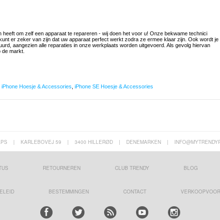
n heeft om zelf een apparaat te repareren - wij doen het voor u! Onze bekwame technici
unt er zeker van zijn dat uw apparaat perfect werkt zodra ze ermee klaar zijn. Ook wordt je
tuurd, aangezien alle reparaties in onze werkplaats worden uitgevoerd. Als gevolg hiervan
p de markt.
,
iPhone Hoesje & Accessories
,
iPhone SE Hoesje & Accessories
APS
|
KARLEBOVEJ 59
|
3400 HILLERØD
|
DENEMARKEN
|
INFO@MYTRENDY
TUS
RETOURNEREN
CLUB TRENDY
BLOG
ELEID
BESTEMMINGEN
CONTACT
VERKOOPVOO