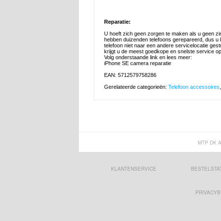
Reparatie:
U hoeft zich geen zorgen te maken als u geen zi
hebben duizenden telefoons gerepareerd, dus u k
telefoon niet naar een andere servicelocatie ges
krijgt u de meest goedkope en snelste service o
Volg onderstaande link en lees meer:
iPhone SE camera reparatie
EAN: 5712579758286
Gerelateerde categorieën:
Telefoon accessoires
MTP DK 
KLANTENSERVICE
BESTELSTA
PRIVACYB