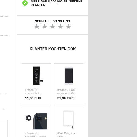
MEER DAN 8,000,000 TEVREDENE
KLANTEN
SCHRIJF BEOORDELING
KLANTEN KOCHTEN OOK
iPhone SE-
iPhone 7 LCD-
compatibele
scherm - Wit -
batterij
Originele kwaliteit
11,60 EUR
32,30 EUR
iPhone SE
iPad Mini, iPad
(2022)/SE (2020)
Mini 2