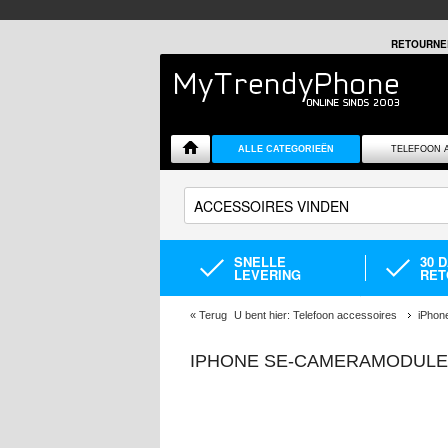
RETOURNE
ALLE CATEGORIEËN
TELEFOON 
SNELLE
30 
LEVERING
RET
«
Terug
U bent hier:
Telefoon accessoires
iPhon
IPHONE SE-CAMERAMODULE