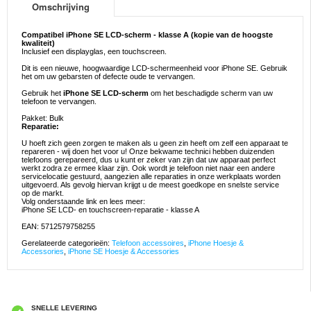
Omschrijving
Compatibel iPhone SE LCD-scherm - klasse A (kopie van de hoogste
kwaliteit)
Inclusief een displayglas, een touchscreen.
Dit is een nieuwe, hoogwaardige LCD-schermeenheid voor iPhone SE. Gebruik
het om uw gebarsten of defecte oude te vervangen.
Gebruik het
iPhone SE LCD-scherm
om het beschadigde scherm van uw
telefoon te vervangen.
Pakket: Bulk
Reparatie:
U hoeft zich geen zorgen te maken als u geen zin heeft om zelf een apparaat te
repareren - wij doen het voor u! Onze bekwame technici hebben duizenden
telefoons gerepareerd, dus u kunt er zeker van zijn dat uw apparaat perfect
werkt zodra ze ermee klaar zijn. Ook wordt je telefoon niet naar een andere
servicelocatie gestuurd, aangezien alle reparaties in onze werkplaats worden
uitgevoerd. Als gevolg hiervan krijgt u de meest goedkope en snelste service
op de markt.
Volg onderstaande link en lees meer:
iPhone SE LCD- en touchscreen-reparatie - klasse A
EAN: 5712579758255
Gerelateerde categorieën:
Telefoon accessoires
,
iPhone Hoesje &
Accessories
,
iPhone SE Hoesje & Accessories
SNELLE LEVERING