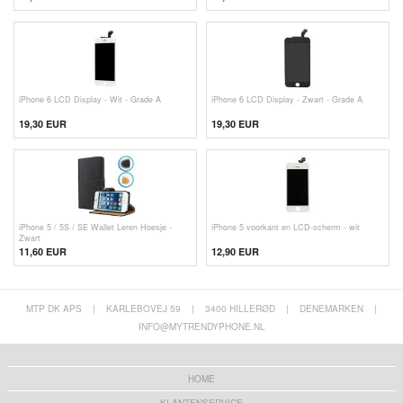
iPhone 6 LCD Display - Wit - Grade A
iPhone 6 LCD Display - Zwart - Grade A
19,30 EUR
19,30 EUR
iPhone 5 / 5S / SE Wallet Leren Hoesje -
iPhone 5 voorkant en LCD-scherm - wit
Zwart
11,60 EUR
12,90
EUR
MTP DK APS
|
KARLEBOVEJ 59
|
3400 HILLERØD
|
DENEMARKEN
|
INFO@MYTRENDYPHONE.NL
HOME