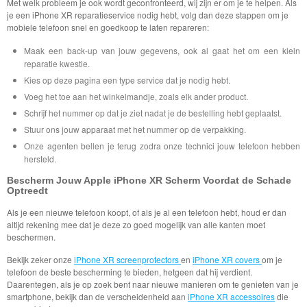
Met welk probleem je ook wordt geconfronteerd, wij zijn er om je te helpen. Als
je een iPhone XR reparatieservice nodig hebt, volg dan deze stappen om je
mobiele telefoon snel en goedkoop te laten repareren:
Maak een back-up van jouw gegevens, ook al gaat het om een klein
reparatie kwestie.
Kies op deze pagina een type service dat je nodig hebt.
Voeg het toe aan het winkelmandje, zoals elk ander product.
Schrijf het nummer op dat je ziet nadat je de bestelling hebt geplaatst.
Stuur ons jouw apparaat met het nummer op de verpakking.
Onze agenten bellen je terug zodra onze technici jouw telefoon hebben
hersteld.
Bescherm Jouw Apple iPhone XR Scherm Voordat de Schade
Optreedt
Als je een nieuwe telefoon koopt, of als je al een telefoon hebt, houd er dan
altijd rekening mee dat je deze zo goed mogelijk van alle kanten moet
beschermen.
Bekijk zeker onze
iPhone XR screenprotectors
en
iPhone XR covers
om je
telefoon de beste bescherming te bieden, hetgeen dat hij verdient.
Daarentegen, als je op zoek bent naar nieuwe manieren om te genieten van je
smartphone, bekijk dan de verscheidenheid aan
iPhone XR accessoires
die