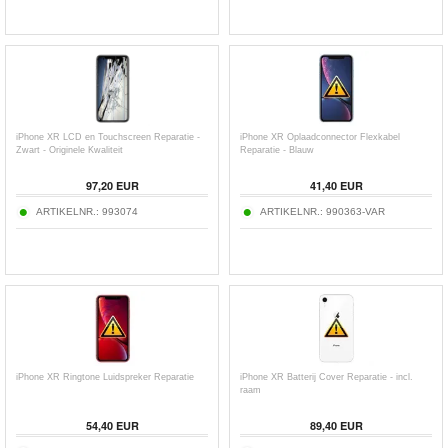
iPhone XR LCD en Touchscreen Reparatie -
iPhone XR Oplaadconnector Flexkabel
Zwart - Originele Kwaliteit
Reparatie - Blauw
97,20 EUR
41,40 EUR
ARTIKELNR.:
993074
ARTIKELNR.:
990363-VAR
iPhone XR Ringtone Luidspreker Reparatie
iPhone XR Batterij Cover Reparatie - incl.
raam
54,40 EUR
89,40 EUR