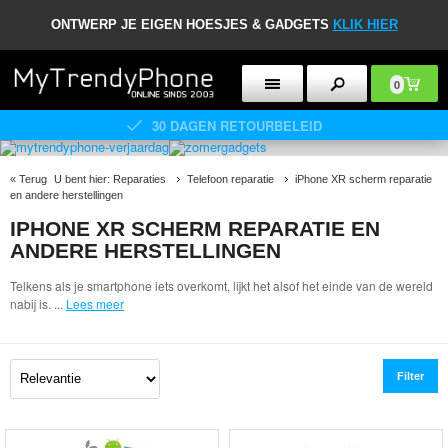
ONTWERP JE EIGEN HOESJES & GADGETS
KLIK HIER
0
30 DAGEN RETOURBELEID
«
Terug
U bent hier:
Reparaties
Telefoon reparatie
iPhone XR scherm reparatie
en andere herstellingen
IPHONE XR SCHERM REPARATIE EN
ANDERE HERSTELLINGEN
Telkens als je smartphone iets overkomt, lijkt het alsof het einde van de wereld
nabij is.
...
Lees meer
Filter