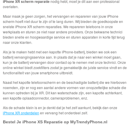
iPhone XR scherm reparatie
nodig hebt, moet je dit aan een professional
overlaten.
Maar maak je geen zorgen, het vervangen en repareren van jouw iPhone
scherm hoeft niet duur te zijn of te lang duren. Wij bieden de goedkoopste en
snelste iPhone XR scherm reparaties. We repareren telefoons in onze
werkplaats en sturen ze niet naar andere providers. Onze bekwame technici
bieden snelle en hoogwaardige service en sturen apparaten in korte tijd terug
naar onze klanten.
Als je te maken hebt met een kapotte iPhone-batterij, bieden we ook een
batterij vervangingsservice aan. In plaats dat je naar een winkel moet gaan,
kun je de batterij vervangen door contact op te nemen met onze technici. Onze
online winkel biedt zoekfilters zodat je gemakkelijk de juiste service vindt en de
functionaliteit van jouw smartphone uitbreidt.
Naast het kapotte telefoonscherm en de beschadigde batterij die we hierboven
noemden, zijn er nog een aantal andere vormen van onopzettelijke schade die
kunnen optreden bij je XR. Dit kan waterschade zijn, een kapotte achterkant,
een kapotte oplaadconnector, cameraproblemen, enz.
Als de schade klein is en je denkt dat je het zelf aankunt, bekijk dan onze
iPhone XR onderdelen
en vervang het onderdeel zelf.
Bestel Je iPhone XS Reparatie op MyTrendyPhone.nl