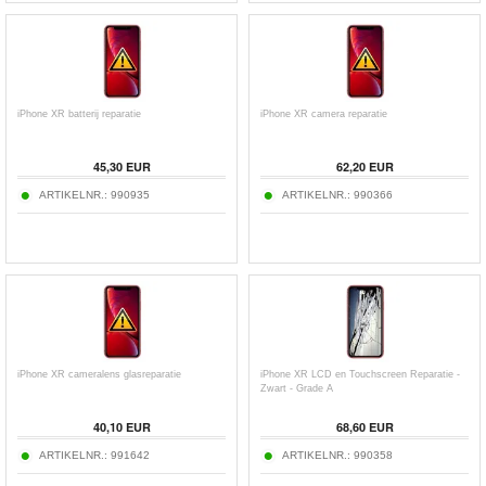
iPhone XR batterij reparatie
iPhone XR camera reparatie
45,30 EUR
62,20 EUR
ARTIKELNR.:
990935
ARTIKELNR.:
990366
iPhone XR cameralens glasreparatie
iPhone XR LCD en Touchscreen Reparatie -
Zwart - Grade A
40,10 EUR
68,60 EUR
ARTIKELNR.:
991642
ARTIKELNR.:
990358