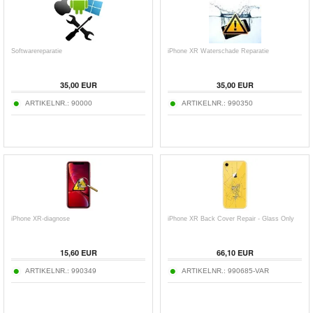
Softwarereparatie
iPhone XR Waterschade Reparatie
35,00 EUR
35,00 EUR
ARTIKELNR.:
90000
ARTIKELNR.:
990350
iPhone XR-diagnose
iPhone XR Back Cover Repair - Glass Only
15,60 EUR
66,10 EUR
ARTIKELNR.:
990349
ARTIKELNR.:
990685-VAR