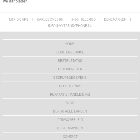
we aanbieden.
MTP DK APS
|
KARLEBOVEJ 59
|
3400 HILLERØD
|
DENEMARKEN
|
INFO@MYTRENDYPHONE.NL
HOME
KLANTENSERVICE
BESTELSTATUS
RETOURNEREN
BEDRIJFSGEGEVENS
CLUB TRENDY
REPARATIE HANDLEIDING
BLOG
BEKIJK ALLE LANDEN
PRIVACYBELEID
BESTEMMINGEN
CONTACT