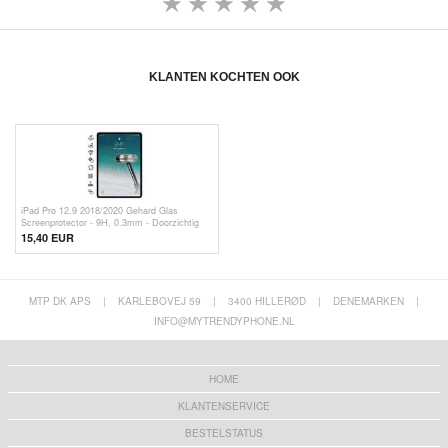
KLANTEN KOCHTEN OOK
iPad Pro 12.9 2018/2020 Gehard Glas
Screenprotector - 9H, 0.3mm - Doorzichtig
15,40 EUR
MTP DK APS
|
KARLEBOVEJ 59
|
3400 HILLERØD
|
DENEMARKEN
|
INFO@MYTRENDYPHONE.NL
HOME
KLANTENSERVICE
BESTELSTATUS