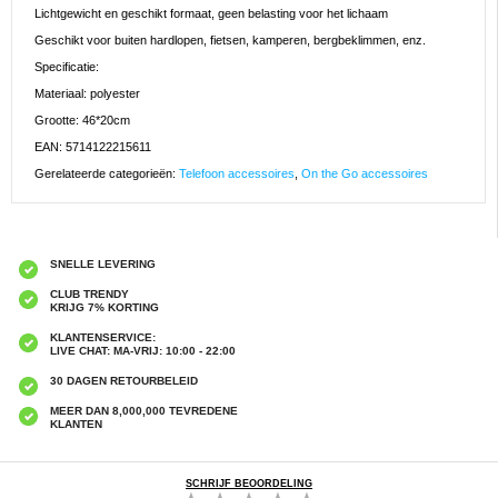
Lichtgewicht en geschikt formaat, geen belasting voor het lichaam
Geschikt voor buiten hardlopen, fietsen, kamperen, bergbeklimmen, enz.
Specificatie:
Materiaal: polyester
Grootte: 46*20cm
EAN: 5714122215611
Gerelateerde categorieën:
Telefoon accessoires
,
On the Go accessoires
SNELLE LEVERING
CLUB TRENDY
KRIJG 7% KORTING
KLANTENSERVICE:
LIVE CHAT: MA-VRIJ: 10:00 - 22:00
30 DAGEN RETOURBELEID
MEER DAN 8,000,000 TEVREDENE
KLANTEN
SCHRIJF BEOORDELING