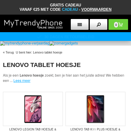
GRATIS CADEAU
VANAF €25 MET CODE
CADEAU
-
VOORWAARDEN
0
30 DAGEN RETOURBELEID
«
Terug
U bent hier:
Lenovo tablet hoesje
LENOVO TABLET HOESJE
Als je een
Lenovo hoesje
zoekt, ben je hier aan het juiste adres! We hebben
een
...
Lees meer
LENOVO LEGION TAB HOESJE &
LENOVO TAB K11 PLUS HOESJE &