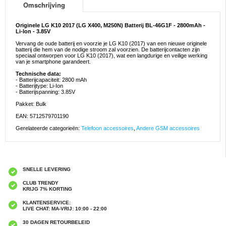
Omschrijving
Originele LG K10 2017 (LG X400, M250N) Batterij BL-46G1F - 2800mAh -
Li-Ion - 3.85V
Vervang de oude batterij en voorzie je LG K10 (2017) van een nieuwe originele
batterij die hem van de nodige stroom zal voorzien. De batterijcontacten zijn
speciaal ontworpen voor LG K10 (2017), wat een langdurige en veilige werking
van je smartphone garandeert.
Technische data:
- Batterijcapaciteit: 2800 mAh
- Batterijtype: Li-Ion
- Batterijspanning: 3.85V
Pakket: Bulk
EAN: 5712579701190
Gerelateerde categorieën:
Telefoon accessoires
,
Andere GSM accessoires
SNELLE LEVERING
CLUB TRENDY
KRIJG 7% KORTING
KLANTENSERVICE:
LIVE CHAT: MA-VRIJ: 10:00 - 22:00
30 DAGEN RETOURBELEID