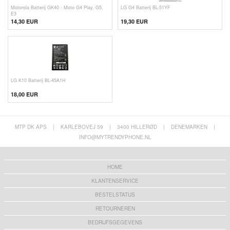
Motorola Batterij GK40 - Moto G4 Play, G5,
LG G4 Batterij BL-51YF
E3
14,30 EUR
19,30 EUR
LG K10 Batterij BL-45A1H
18,00 EUR
MTP DK APS
|
KARLEBOVEJ 59
|
3400 HILLERØD
|
DENEMARKEN
|
INFO@MYTRENDYPHONE.NL
HOME
KLANTENSERVICE
BESTELSTATUS
RETOURNEREN
BEDRIJFSGEGEVENS