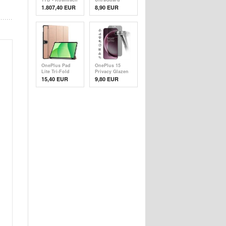
Oranje
Matte MagSafe
1.807,40
EUR
8,90 EUR
Hoesje - Oranje
OnePlus Pad
OnePlus 15
Lite Tri-Fold
Privacy Glazen
Series Slimme
Screenprotector
15,40 EUR
9,80 EUR
Folio-hoes -
Rose Gold