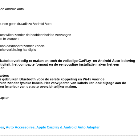
de Android Auto--.
eunen geen draadloze Android Auto
Auto willen zonder de hoofdeenheid te vervangen
n te pluggen
hoon dashboard zonder kabels
che verbinding handig is
 kabels overbodig te maken en toch de volledige CarPlay- en Android Auto-beleving
tiviteit, het compacte formaat en de eenvoudige installatie maken het een
gen.
apters
 gebruiken Bluetooth voor de eerste koppeling en Wi-Fi voor de
en zonder fysieke kabels. Het verwijderen van kabels kan ook slijtage aan de
et interieur van de auto overzichtelijker maken.
dapter
res
,
Auto Accessoires
,
Apple Carplay & Android Auto Adapter