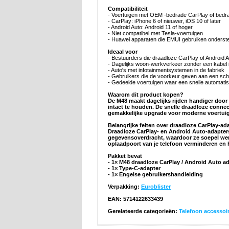
Compatibiliteit
- Voertuigen met OEM -bedrade CarPlay of bedra
- CarPlay: iPhone 6 of nieuwer, iOS 10 of later
- Android Auto: Android 11 of hoger
- Niet compatibel met Tesla-voertuigen
- Huawei apparaten die EMUI gebruiken onderst
Ideaal voor
- Bestuurders die draadloze CarPlay of Android 
- Dagelijks woon-werkverkeer zonder een kabel i
- Auto's met infotainmentsystemen in de fabriek
- Gebruikers die de voorkeur geven aan een sc
- Gedeelde voertuigen waar een snelle automatis
Waarom dit product kopen?
De M48 maakt dagelijks rijden handiger door
intact te houden. De snelle draadloze connec
gemakkelijke upgrade voor moderne voertui
Belangrijke feiten over draadloze CarPlay-ad
Draadloze CarPlay- en Android Auto-adapters
gegevensoverdracht, waardoor ze soepel werk
oplaadpoort van je telefoon verminderen en h
Pakket bevat
- 1× M48 draadloze CarPlay / Android Auto a
- 1× Type-C-adapter
- 1× Engelse gebruikershandleiding
Verpakking:
Euroblister
EAN: 5714122633439
Gerelateerde categorieën:
Telefoon accessoi