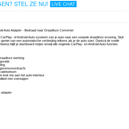
EN? STEL ZE NU!
LIVE CHAT
id Auto Adapter - Bedraad naar Draadloze Converter
arPlay- of Android Auto-systeem van je auto naar een soepele draadloze ervaring. Sluit
niet van een automatische verbinding telkens als je de auto start. Dankzij de snelle
erp blijft je dashboard netjes terwijl alle originele CarPlay- en Android Auto-functies
draadloze werking
iguratie
ling
 gegevensoverdracht
catietoetsen
 look toe aan het auto-interieur
liteit met voertuigen
o adapter