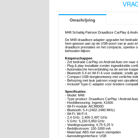
VRAG
Omschrijving
M48 Schattig Patroon Draadloze CarPlay & Andro
De M48 draadloze adapter upgradet het bedrade C
hem gewoon aan op de USB-poort van je auto en ge
draadloze prestaties en het compacte, speelse ontw
behouden blijven.
Keigenschappen
- Zet bedrade CarPlay en Android Auto om naar 
- Plug & play-installatie zonder ingewikkelde conf
- Automatische herverbinding na de eerste koppe
- Bluetooth 5.4 en Wi-Fi 6 voor stabiele, snelle
- Compact USB-dongleontwerp met verlichte indi
- Behuizing met leuk patroon voegt een opvallende
- Inclusief Type-C-adapter voor bredere compatibi
Specificaties
- Model: M48
- Type product: Draadloze CarPlay / Android Aut
- Hoofdbesturing: Ingenic X1600
- Wi-Fi-module: AIC8800D
- Bluetooth: 5.4 (2402-2480 MHz)
- Wi-Fi: Wi-Fi 6
- 2,4 GHz: 2,400-2,497 GHz
- 5 GHz: 5,150-5,850 GHz
- Voedingsspanning: 4,75-5,25 V
- Bedrijfsstroom: 100-1000 mA
- Materiaal: ABS met warm stempelen
- Aansluitingsinterface: USB