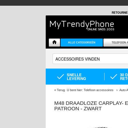
RETOURNE
ALLE CATEGORIEËN
TELEFOON 
SNELLE
30 
LEVERING
RET
«
Terug
U bent hier:
Telefoon accessoires
Auto 
M48 DRAADLOZE CARPLAY- 
PATROON - ZWART