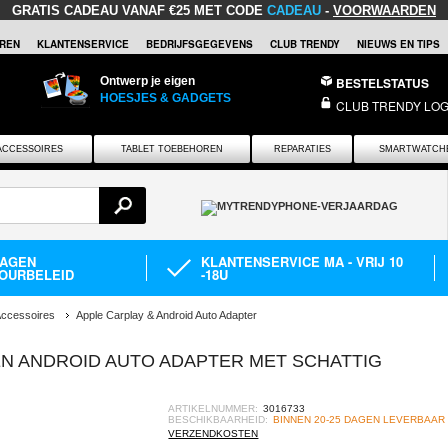
GRATIS CADEAU
VANAF €25 MET CODE
CADEAU
-
VOORWAARDEN
REN
KLANTENSERVICE
BEDRIJFSGEGEVENS
CLUB TRENDY
NIEUWS EN TIPS
Ontwerp je eigen
BESTELSTATUS
HOESJES & GADGETS
CLUB TRENDY LOG
ACCESSOIRES
TABLET TOEBEHOREN
REPARATIES
SMARTWATCH
DAGEN
KLANTENSERVICE MA - VRIJ 10
OURBELEID
-18U
Accessoires
Apple Carplay & Android Auto Adapter
EN ANDROID AUTO ADAPTER MET SCHATTIG
ARTIKELNUMMER:
3016733
BESCHIKBAARHEID:
BINNEN 20-25 DAGEN LEVERBAAR
VERZENDKOSTEN