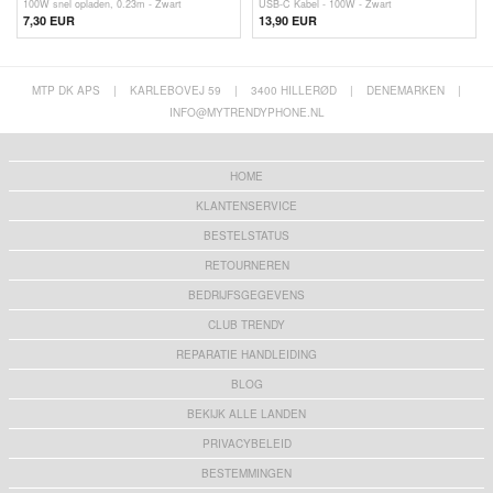
100W snel opladen, 0.23m - Zwart
USB-C Kabel - 100W - Zwart
7,30
EUR
13,90 EUR
MTP DK APS
|
KARLEBOVEJ 59
|
3400 HILLERØD
|
DENEMARKEN
|
INFO@MYTRENDYPHONE.NL
HOME
KLANTENSERVICE
BESTELSTATUS
RETOURNEREN
BEDRIJFSGEGEVENS
CLUB TRENDY
REPARATIE HANDLEIDING
BLOG
BEKIJK ALLE LANDEN
PRIVACYBELEID
BESTEMMINGEN