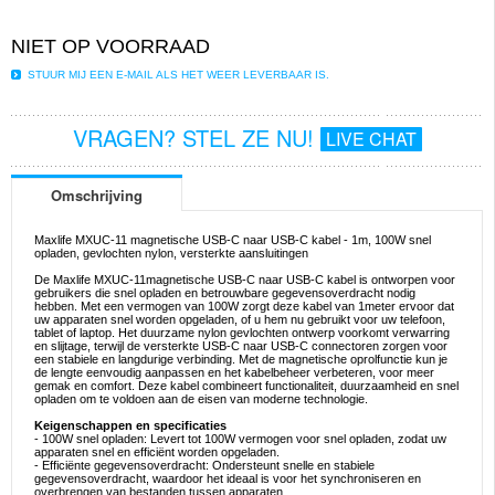
NIET OP VOORRAAD
STUUR MIJ EEN E-MAIL ALS HET WEER LEVERBAAR IS.
VRAGEN? STEL ZE NU!
LIVE CHAT
Omschrijving
Maxlife MXUC-11 magnetische USB-C naar USB-C kabel - 1m, 100W snel
opladen, gevlochten nylon, versterkte aansluitingen
De Maxlife MXUC-11magnetische USB-C naar USB-C kabel is ontworpen voor
gebruikers die snel opladen en betrouwbare gegevensoverdracht nodig
hebben. Met een vermogen van 100W zorgt deze kabel van 1meter ervoor dat
uw apparaten snel worden opgeladen, of u hem nu gebruikt voor uw telefoon,
tablet of laptop. Het duurzame nylon gevlochten ontwerp voorkomt verwarring
en slijtage, terwijl de versterkte USB-C naar USB-C connectoren zorgen voor
een stabiele en langdurige verbinding. Met de magnetische oprolfunctie kun je
de lengte eenvoudig aanpassen en het kabelbeheer verbeteren, voor meer
gemak en comfort. Deze kabel combineert functionaliteit, duurzaamheid en snel
opladen om te voldoen aan de eisen van moderne technologie.
Keigenschappen en specificaties
- 100W snel opladen: Levert tot 100W vermogen voor snel opladen, zodat uw
apparaten snel en efficiënt worden opgeladen.
- Efficiënte gegevensoverdracht: Ondersteunt snelle en stabiele
gegevensoverdracht, waardoor het ideaal is voor het synchroniseren en
overbrengen van bestanden tussen apparaten.