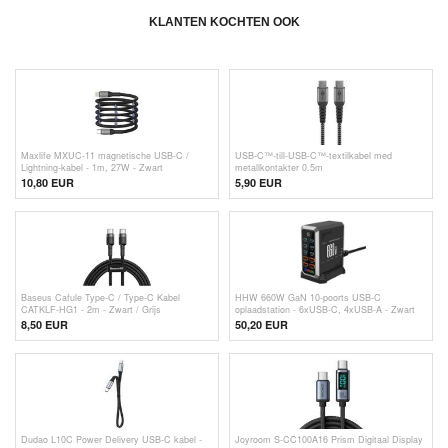
KLANTEN KOCHTEN OOK
Maxlife MXUC-11 magnetische USB-C /
USB-C™-till-USB-C™-textilkabel med
Lightning-kabel - 1m, 27W - Zwart
metallkontakter 0.5m
10,80 EUR
5,90
EUR
Baseus Cafule Type-C / Type-C Kabel
HHW 660W GaN 10-poorts USB-C
CATKLF-HG1 - 2m - Zwart / Grijs
oplaadstation - 6xUSB-C, 4xUSB-A - Zwart
8,50 EUR
50,20
EUR
Dudao L10C Power Delivery USB-C kabel -
Joyroom S-CC100A16 Prism Digitaal Display