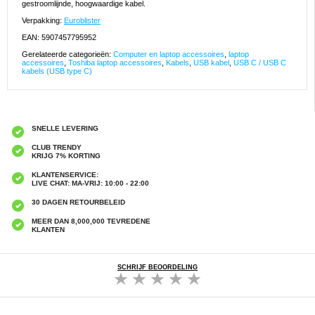
gestroomlijnde, hoogwaardige kabel.
Verpakking:
Euroblister
EAN: 5907457795952
Gerelateerde categorieën:
Computer en laptop accessoires
,
laptop
accessoires
,
Toshiba laptop accessoires
,
Kabels
,
USB kabel
,
USB C / USB C
kabels (USB type C)
SNELLE LEVERING
CLUB TRENDY
KRIJG 7% KORTING
KLANTENSERVICE:
LIVE CHAT: MA-VRIJ: 10:00 - 22:00
30 DAGEN RETOURBELEID
MEER DAN 8,000,000 TEVREDENE
KLANTEN
SCHRIJF BEOORDELING