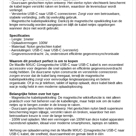
- Duurzaam gevlochten nylon ontwerp: Het sterke nylon vlechtwerk beschermt
de kabel tegen verstrikt raken en breken, waardoor de levensduur wordt
verlengd.
- Versterkte USB-C naar USB-C connectoren: Zorgt voor een betrouwbare,
stabiele verbinding, zelfs bij veelvuldig gebruik.
- Magnetische kabelopwikkeling: Dankzij de magnetische opwikkeling kan de
lengte eenvoudig worden aangepast en blijft de kabel netjes opgeborgen
wanneer deze niet wordt gebruikt.
Specificaties
- Lengte: 1meter
- Oplaadvermogen: 100W
- Materiaal: Nylon gevlochten kabel
- Aansluitingen: USB-C naar USB-C (versterkt)
- Gegevensoverdracht: Ja, ondersteunt efficiënte gegevenssynchronisatie
Waarom dit product perfect is om te kopen
De Maxlife MXUC-11magnetische USB-C naar USB-C kabel is een essentieel
accessoire voor degenen die snel opladen en efficiënte gegevensoverdracht
nodig hebben. De duurzame nylon constructie en versterkte connectoren
zorgen ervoor dat de kabel lang meegaat, terwijl de magnetische
kabelopwikkeling zorgt voor eenvoudige lengteaanpassing en betere
organisatie. Of je nu je telefoon, tablet of laptop oplaadt, deze kabel biedt alles
wat je nodig hebt in een moderne oplaadoplossing.
Belangrijke feiten over het type
- Magnetische kabelopwikkeling: De magnetische wikkelfunctie is niet alleen
praktisch voor het beheren van de kabellengte, maar helpt ook om de kabel
netjes op te bergen zonder in de knoop te raken.
- Duurzaam gevlochten nylon ontwerp: Het gevlochten nylon biedt superieure
bescherming tegen slijtage, verstrikt raken en breken, waardoor het een
betrouwbare keuze is voor de lange termijn.
- 100W snel opladen: Met een vermogen van 100W kan deze kabel apparaten
razendsnel opladen, ideaal voor moderne smartphones, laptops en tablets.
Verhoog uw oplaadervaring met de Maxlife MXUC-11magnetische USB-C naar
USB-C kabel, die snelheid, duurzaamheid en gemak biedt in één