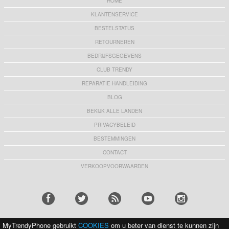
HOME
KLANTENSERVICE
BESTELSTATUS
RETOURNEREN
BEDRIJFSGEGEVENS
CLUB TRENDY
REPARATIE HANDLEIDING
BLOG
BEKIJK ALLE LANDEN
PRIVACYBELEID
BESTEMMINGEN
CONTACT
VERKOOPVOORWAARDEN
MyTrendyPhone gebruikt
COOKIES
om u beter van dienst te kunnen zijn