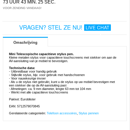
73 UUR 43 MIN. 25 SEC.
VOOR ZENDING VANDAAG!
VRAGEN? STEL ZE NU!
LIVE CHAT
Omschrijving
Mini Telescopische capacitieve stylus pen.
Kleine metalen stylus voor capacitieve touchscreens met stekker om aan de
AV-aansluiting van je mobiel te bevestigen.
Technische data:
- Uitbreidbaar voor handig gebruik
- Stijlvolle stylus, bijv. voor gebruik met handschoenen
- Voor nauwkeurige invoer
- Als u de stylus niet gebruikt, kunt u de stylus op uw mobiel bevestigen met
een stekker die op de AV-aansluiting past
- Afmetingen: ca. 9 mm diameter, lengte 63 mm tot 104 mm
- Werkt met alle capacitieve touchscreens
Pakket: Euroblister
EAN: 5712579070845
Gerelateerde categorieën:
Telefoon accessoires
,
Stylus pennen