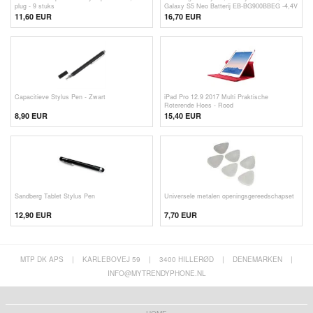
plug - 9 stuks
Galaxy S5 Neo Batterij EB-BG900BBEG -4,4V
11,60 EUR
16,70 EUR
Capacitieve Stylus Pen - Zwart
iPad Pro 12.9 2017 Multi Praktische
Roterende Hoes - Rood
8,90 EUR
15,40
EUR
Sandberg Tablet Stylus Pen
Universele metalen openingsgereedschapset
12,90 EUR
7,70
EUR
MTP DK APS
|
KARLEBOVEJ 59
|
3400 HILLERØD
|
DENEMARKEN
|
INFO@MYTRENDYPHONE.NL