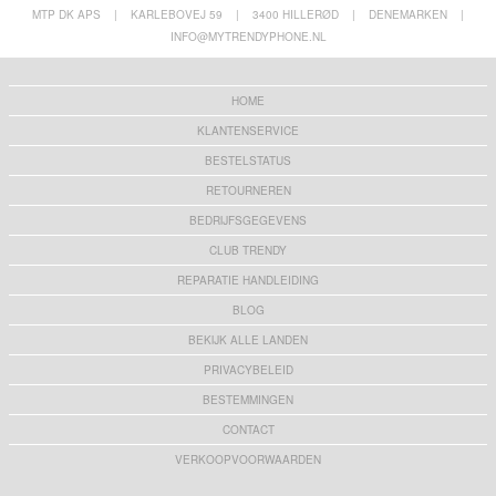
MTP DK APS
|
KARLEBOVEJ 59
|
3400 HILLERØD
|
DENEMARKEN
|
INFO@MYTRENDYPHONE.NL
HOME
KLANTENSERVICE
BESTELSTATUS
RETOURNEREN
BEDRIJFSGEGEVENS
CLUB TRENDY
REPARATIE HANDLEIDING
BLOG
BEKIJK ALLE LANDEN
PRIVACYBELEID
BESTEMMINGEN
CONTACT
VERKOOPVOORWAARDEN