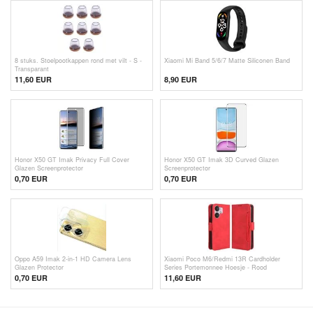
8 stuks. Stoelpootkappen rond met vilt - S -
Xiaomi Mi Band 5/6/7 Matte Siliconen Band
Transparant
11,60 EUR
8,90 EUR
Honor X50 GT Imak Privacy Full Cover
Honor X50 GT Imak 3D Curved Glazen
Glazen Screenprotector
Screenprotector
0,70
EUR
0,70
EUR
Oppo A59 Imak 2-in-1 HD Camera Lens
Xiaomi Poco M6/Redmi 13R Cardholder
Glazen Protector
Series Portemonnee Hoesje - Rood
0,70
EUR
11,60
EUR