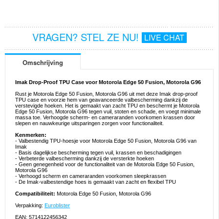
VRAGEN? STEL ZE NU!
LIVE CHAT
Omschrijving
Imak Drop-Proof TPU Case voor Motorola Edge 50 Fusion, Motorola G96
Rust je Motorola Edge 50 Fusion, Motorola G96 uit met deze Imak drop-proof
TPU case en voorzie hem van geavanceerde valbescherming dankzij de
verstevigde hoeken. Het is gemaakt van zacht TPU en beschermt je Motorola
Edge 50 Fusion, Motorola G96 tegen vuil, stoten en schade, en voegt minimale
massa toe. Verhoogde scherm- en cameraranden voorkomen krassen door
slepen en nauwkeurige uitsparingen zorgen voor functionaliteit.
Kenmerken:
- Valbestendig TPU-hoesje voor Motorola Edge 50 Fusion, Motorola G96 van
Imak
- Basis dagelijkse bescherming tegen vuil, krassen en beschadigingen
- Verbeterde valbescherming dankzij de versterkte hoeken
- Geen genegenheid voor de functionaliteit van de Motorola Edge 50 Fusion,
Motorola G96
- Verhoogd scherm en cameraranden voorkomen sleepkrassen
- De Imak-valbestendige hoes is gemaakt van zacht en flexibel TPU
Compatibiliteit:
Motorola Edge 50 Fusion, Motorola G96
Verpakking:
Euroblister
EAN: 5714122456342