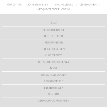
MTP DK APS
|
KARLEBOVEJ 59
|
3400 HILLERØD
|
DENEMARKEN
|
INFO@MYTRENDYPHONE.NL
HOME
KLANTENSERVICE
BESTELSTATUS
RETOURNEREN
BEDRIJFSGEGEVENS
CLUB TRENDY
REPARATIE HANDLEIDING
BLOG
BEKIJK ALLE LANDEN
PRIVACYBELEID
BESTEMMINGEN
CONTACT
VERKOOPVOORWAARDEN