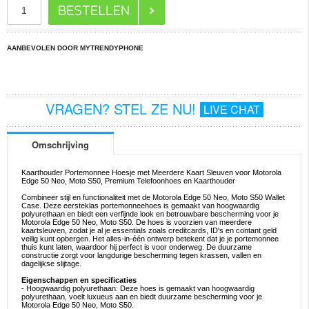
AANBEVOLEN DOOR MYTRENDYPHONE
VRAGEN? STEL ZE NU!
LIVE CHAT
Omschrijving
Kaarthouder Portemonnee Hoesje met Meerdere Kaart Sleuven voor Motorola
Edge 50 Neo, Moto S50, Premium Telefoonhoes en Kaarthouder
Combineer stijl en functionaliteit met de Motorola Edge 50 Neo, Moto S50 Wallet
Case. Deze eersteklas portemonneehoes is gemaakt van hoogwaardig
polyurethaan en biedt een verfijnde look en betrouwbare bescherming voor je
Motorola Edge 50 Neo, Moto S50. De hoes is voorzien van meerdere
kaartsleuven, zodat je al je essentials zoals creditcards, ID's en contant geld
veilig kunt opbergen. Het alles-in-één ontwerp betekent dat je je portemonnee
thuis kunt laten, waardoor hij perfect is voor onderweg. De duurzame
constructie zorgt voor langdurige bescherming tegen krassen, vallen en
dagelijkse slijtage.
Eigenschappen en specificaties
- Hoogwaardig polyurethaan: Deze hoes is gemaakt van hoogwaardig
polyurethaan, voelt luxueus aan en biedt duurzame bescherming voor je
Motorola Edge 50 Neo, Moto S50.