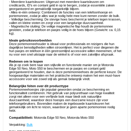
- Meerdere kaartsleuven: Uitgerust met meerdere kaartsleuven om
creditcards, ID's en contant geld in op te bergen, zodat je essentiële zaken
georganiseerd en gemakkelijk toegankelijk blijven.
- Alles-in-één ontwerp: Combineert de functies van een telefoonhoesje en
portemonnee, zodat je alles wat je nodig hebt mee kunt nemen zonder de bulk.
- Volledige bescherming: De stevige hoes beschermt je telefoon tegen krassen,
vallen en kleine stoten en zorgt voor een langdurige duurzaamheid.
- Magnetische sluiting: De veilige magnetische flap houdt de portemonnee
gesloten, zodat je telefoon en pasjes veilig in de hoes blijven (Gewicht: ca. 0,15
kg).
Ideale gebruiksvoorbeelden
Deze portemonneehouder is ideaal voor professionals en reizigers die hun
dagelijkse benodigdheden willen stroomlijnen. Het is perfect voor diegenen die
hun pasjes en telefoon in één gestroomlijnd accessoire willen meenemen, of het
nu voor een snel uitstapje naar de winkel is of voor een zakelijke afspraak.
Redenen om te kopen
Als je op zoek bent naar een stijlvolle en functionele manier om je Motorola
Edge 50 Neo, Moto S50 te beschermen en je pasjes en contant geld
georganiseerd te houden, dan is deze portemonneehoes de perfecte keuze. De
hoogwaardige materialen en het praktische ontwerp maken het een must-have
accessoire voor wie zowel stijl als gemak belangrijk vindt.
Belangrijke feiten over dit producttype
Portemonneehoesjes zijn populair geworden omdat ze bescherming en
functionaliteit combineren. Het gebruik van polyurethaan van hoge kwaliteit
zorgt niet alleen voor een verfijnde look maar biedt ook natuurlijke
duurzaamheid, waardoor deze hoesjes een duurzame keuze zijn voor
telefoongebruikers. Bovendien maken de ingebouwde kaartsleuven het
gemakkelijk om licht te reizen, waardoor je geen aparte portemonnee nodig
hebt.
Compatibiliteit:
Motorola Edge 50 Neo, Motorola Moto S50
Verpakking:
Bulk