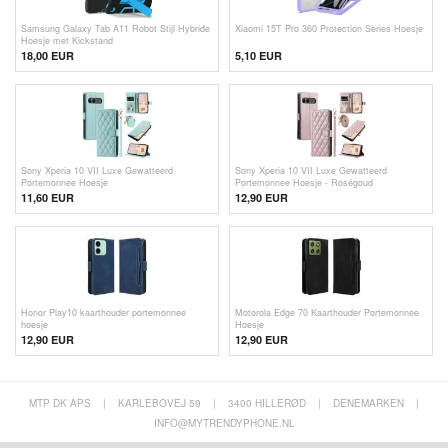
Samsung Galaxy Tab A11 Robot Stijl Hybride
Xiaomi 15T Pro 360 Protection Series Hoesje
Hoesje met Kickstand
18,00 EUR
5,10
EUR
Sony Xperia 10 VII Luxe Gewatteerd
Sony Xperia 10 VII Luxe Gewatteerd
Portemonnee Hoesje
Portemonnee Hoesje - Roségoud
11,60
EUR
12,90 EUR
Honor Play10 kaarthouder portemonnee
Motorola Edge 70 Kaarthouder Portemonnee
hoesje
Hoesje
12,90 EUR
12,90 EUR
MTP DK APS
|
KARLEBOVEJ 59
|
3400 HILLERØD
|
DENEMARKEN
|
INFO@MYTRENDYPHONE.NL