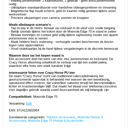
- Indeling portemonnee: 2 kaartsleuven, 1 geldvak - geen extra portemonnee
nodig
- Uitklapbare standaardfunctie voor handsfree videogesprekken en streaming
- Magnetische flap houdt scherm, geld en kaarten veilig gesloten tijdens woon-
werkverkeer
- Precieze uitsparingen voor camera, poorten en knoppen
Ideale alledaagse scenario's
- Tap-to-pay in de metro: bewaar uw reiskaart in de sleuf voor snelle toegang
- Bekijk tutorials tijdens het koken door de Motorola Edge 70 in stand te zetten
- Bewaar bonnetjes en contant geld veilig tijdens sightseeing zonder een aparte
portemonnee mee te nemen
- Maak heldere foto's onderweg - verhoogde randen beschermen de lenzen
tegen ruwe oppervlakken
- Houd visitekaartjes bij de hand tijdens vergaderingen in de discrete binnenzak
Waarom deze tas het kopen waard is
Eén accessoire doet het werk van drie: etui, portemonnee en kickstand. De
Crazy Horse afwerking ontwikkelt na verloop van tijd een subtiel patina,
waardoor elke hoes een uniek karakter krijgt.
interessante feiten over Crazy Horse PU leer
De naam "Crazy Horse" komt van traditioneel ruiterzadelmakerij; het
gestructureerde oppervlak is behandeld met wassen die een tweekleurig,
optrekkend effect creëren, dat volnerfleer nabootst terwijl het diervriendelijker,
lichter en krasbestendiger blijft. Dat maakt het ideaal voor telefoonaccessoires
voor dagelijks gebruik waarbij zowel duurzaamheid als stijl belangrijk zijn.
Compatibiliteit:
Motorola Edge 70
Verpakking:
Bulk
EAN: 5714122602954
Gerelateerde categorieën:
Telefoon accessoires
,
Motorola Hoesje &
Accessories
,
Motorola Edge 70 Hoesje & Accessories