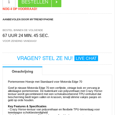
NOG 4 OP VOORRAAD!
AANBEVOLEN DOOR MYTRENDYPHONE
BESTEL BINNEN DE VOLGENDE
67 UUR 24 MIN. 45 SEC.
VOOR ZENDING VANDAAG!
VRAGEN? STEL ZE NU!
LIVE CHAT
Omschrijving
Portemonnee Hoesje met Standaard voor Motorola Edge 70
Geef je nieuwe Motorola Edge 70 een verfijnde, vintage look en vervang je
alledaagse portemonnee. De buitenkant van polyurethaan met Crazy Horse-
textuur wordt gecombineerd met een schokabsorberend TPU-omhulsel dat
bescherming biedt tegen vallen en krassen, terwijl slimme vakjes pasjes en
geld op orde houden.
Key Features & Specificaties
- Crazy Horse-textuur van polyurethaan en flexibele TPU-binnenlaag voor
tweelaagse schokbestendigheid