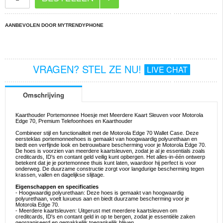
AANBEVOLEN DOOR MYTRENDYPHONE
VRAGEN? STEL ZE NU!
LIVE CHAT
Omschrijving
Kaarthouder Portemonnee Hoesje met Meerdere Kaart Sleuven voor Motorola
Edge 70, Premium Telefoonhoes en Kaarthouder
Combineer stijl en functionaliteit met de Motorola Edge 70 Wallet Case. Deze
eersteklas portemonneehoes is gemaakt van hoogwaardig polyurethaan en
biedt een verfijnde look en betrouwbare bescherming voor je Motorola Edge 70.
De hoes is voorzien van meerdere kaartsleuven, zodat je al je essentials zoals
creditcards, ID's en contant geld veilig kunt opbergen. Het alles-in-één ontwerp
betekent dat je je portemonnee thuis kunt laten, waardoor hij perfect is voor
onderweg. De duurzame constructie zorgt voor langdurige bescherming tegen
krassen, vallen en dagelijkse slijtage.
Eigenschappen en specificaties
- Hoogwaardig polyurethaan: Deze hoes is gemaakt van hoogwaardig
polyurethaan, voelt luxueus aan en biedt duurzame bescherming voor je
Motorola Edge 70.
- Meerdere kaartsleuven: Uitgerust met meerdere kaartsleuven om
creditcards, ID's en contant geld in op te bergen, zodat je essentiële zaken
georganiseerd en gemakkelijk toegankelijk blijven.