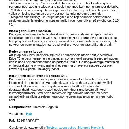
- Alles-in-één ontwerp: Combineert de functies van een telefoonhoesje en
portemonnee, zodat je alles wat je nodig hebt mee kunt nemen zonder de bulk.
- Volledige bescherming: De stevige hoes beschermt je telefoon tegen krassen,
vallen en kleine stoten en zorgt voor een langdurige duurzaamheid.
- Magnetische sluiting: De veilige magnetische flap houdt de portemonnee
gesloten, zodat je telefoon en pasjes veilig in de hoes blijven (Gewicht: ca. 0,15
kg).
Ideale gebruiksvoorbeelden
Deze portemonneehouder is ideaal voor professionals en reizigers die hun
dagelijkse benodigdheden willen stroomlijnen. Het is perfect voor diegenen die
hun pasjes en telefoon in één gestroomlijnd accessoire willen meenemen, of het
nu voor een snel uitstapje naar de winkel is of voor een zakelijke afspraak.
Redenen om te kopen
Als je op zoek bent naar een stijlvolle en functionele manier om je Motorola
Edge 70 te beschermen en je pasjes en contant geld georganiseerd te houden,
dan is deze portemonneehoes de perfecte keuze. De hoogwaardige materialen
en het praktische ontwerp maken het een must-have accessoire voor wie
zowel stijl als gemak belangrijk vindt.
Belangrijke feiten over dit producttype
Portemonneehoesjes zijn populair geworden omdat ze bescherming en
functionaliteit combineren. Het gebruik van polyurethaan van hoge kwaliteit
zorgt niet alleen voor een verfijnde look maar biedt ook natuurlijke
duurzaamheid, waardoor deze hoesjes een duurzame keuze zijn voor
telefoongebruikers. Bovendien maken de ingebouwde kaartsleuven het
gemakkelijk om licht te reizen, waardoor je geen aparte portemonnee nodig
hebt.
Compatibiliteit:
Motorola Edge 70
Verpakking:
Bulk
EAN: 5714122602879
Gerelateerde categorieën:
Telefoon accessoires
,
Motorola Hoesje &