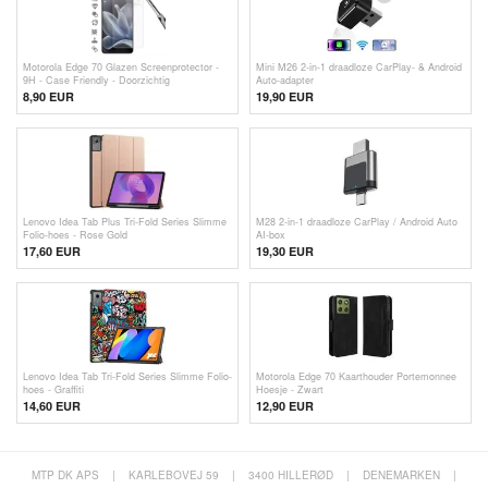
Motorola Edge 70 Glazen Screenprotector -
Mini M26 2-in-1 draadloze CarPlay- & Android
9H - Case Friendly - Doorzichtig
Auto-adapter
8,90 EUR
19,90
EUR
Lenovo Idea Tab Plus Tri-Fold Series Slimme
M28 2-in-1 draadloze CarPlay / Android Auto
Folio-hoes - Rose Gold
AI-box
17,60 EUR
19,30
EUR
Lenovo Idea Tab Tri-Fold Series Slimme Folio-
Motorola Edge 70 Kaarthouder Portemonnee
hoes - Graffiti
Hoesje - Zwart
14,60 EUR
12,90 EUR
MTP DK APS
|
KARLEBOVEJ 59
|
3400 HILLERØD
|
DENEMARKEN
|