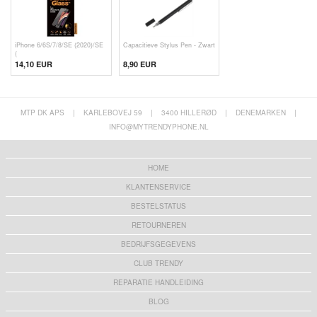
iPhone 6/6S/7/8/SE (2020)/SE
Capacitieve Stylus Pen - Zwart
(
14,10 EUR
8,90 EUR
MTP DK APS
|
KARLEBOVEJ 59
|
3400 HILLERØD
|
DENEMARKEN
|
INFO@MYTRENDYPHONE.NL
HOME
KLANTENSERVICE
BESTELSTATUS
RETOURNEREN
BEDRIJFSGEGEVENS
CLUB TRENDY
REPARATIE HANDLEIDING
BLOG