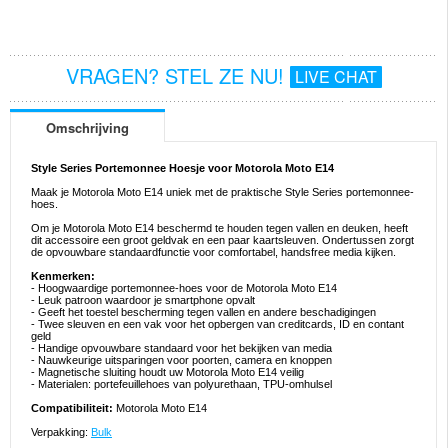
VRAGEN? STEL ZE NU!
LIVE CHAT
Omschrijving
Style Series Portemonnee Hoesje voor Motorola Moto E14
Maak je Motorola Moto E14 uniek met de praktische Style Series portemonnee-
hoes.
Om je Motorola Moto E14 beschermd te houden tegen vallen en deuken, heeft
dit accessoire een groot geldvak en een paar kaartsleuven. Ondertussen zorgt
de opvouwbare standaardfunctie voor comfortabel, handsfree media kijken.
Kenmerken:
- Hoogwaardige portemonnee-hoes voor de Motorola Moto E14
- Leuk patroon waardoor je smartphone opvalt
- Geeft het toestel bescherming tegen vallen en andere beschadigingen
- Twee sleuven en een vak voor het opbergen van creditcards, ID en contant
geld
- Handige opvouwbare standaard voor het bekijken van media
- Nauwkeurige uitsparingen voor poorten, camera en knoppen
- Magnetische sluiting houdt uw Motorola Moto E14 veilig
- Materialen: portefeuillehoes van polyurethaan, TPU-omhulsel
Compatibiliteit:
Motorola Moto E14
Verpakking:
Bulk