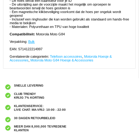
- De hoes bevat een kaartsleuf voor je ID
- De uitsnijding aan de voorzijde maakt het mogelijk om oproepen te
beantwoorden terwijl de hoes gesloten is
- Een magnetische klikbeveiliging voorkomt dat de hoes per ongeluk wordt
geopend
- Inclusief een ringhouder die kan worden gebruikt als standaard om hands-free
media te bekijken
- Materialen: Polyurethaan en TPU van hoge kwaliteit
Compatibiliteit:
Motorola Moto G84
Verpakking:
Bulk
EAN: 5714122214997
Gerelateerde categorieën:
Telefoon accessoires
,
Motorola Hoesje &
Accessories
,
Motorola Moto G84 Hoesje & Accessories
SNELLE LEVERING
CLUB TRENDY
KRIJG 7% KORTING
KLANTENSERVICE:
LIVE CHAT: MA-VRIJ: 10:00 - 22:00
30 DAGEN RETOURBELEID
MEER DAN 8,000,000 TEVREDENE
KLANTEN