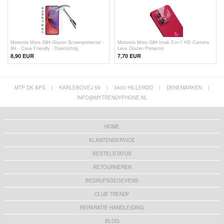
Motorola Moto G84 Glazen Screenprotector -
Motorola Moto G84 Imak 2-in-1 HD Camera
9H - Case Friendly - Doorzichtig
Lens Glazen Protector
8,90 EUR
7,70
EUR
MTP DK APS
|
KARLEBOVEJ 59
|
3400 HILLERØD
|
DENEMARKEN
|
INFO@MYTRENDYPHONE.NL
HOME
KLANTENSERVICE
BESTELSTATUS
RETOURNEREN
BEDRIJFSGEGEVENS
CLUB TRENDY
REPARATIE HANDLEIDING
BLOG