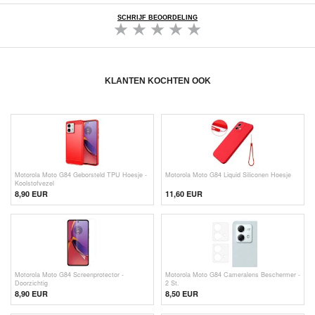
SCHRIJF BEOORDELING
KLANTEN KOCHTEN OOK
Motorola Moto G84 Geborsteld TPU Hoesje -
Motorola Moto G84 Liquid Siliconen Hoesje
Koolstofvezel
8,90 EUR
11,60 EUR
Motorola Moto G84 Screenprotector -
Motorola Moto G84 Cameralens Beschermer -
Doorzichtig
2 St.
8,90 EUR
8,50 EUR