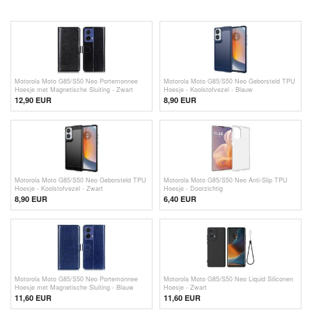
Motorola Moto G85/S50 Neo Portemonnee
Motorola Moto G85/S50 Neo Geborsteld TPU
Hoesje met Magnetische Sluiting - Zwart
Hoesje - Koolstofvezel - Blauw
12,90 EUR
8,90 EUR
Motorola Moto G85/S50 Neo Geborsteld TPU
Motorola Moto G85/S50 Neo Anti-Slip TPU
Hoesje - Koolstofvezel - Zwart
Hoesje - Doorzichtig
8,90 EUR
6,40 EUR
Motorola Moto G85/S50 Neo Portemonnee
Motorola Moto G85/S50 Neo Liquid Siliconen
Hoesje met Magnetische Sluiting - Blauw
Hoesje - Zwart
11,60 EUR
11,60 EUR