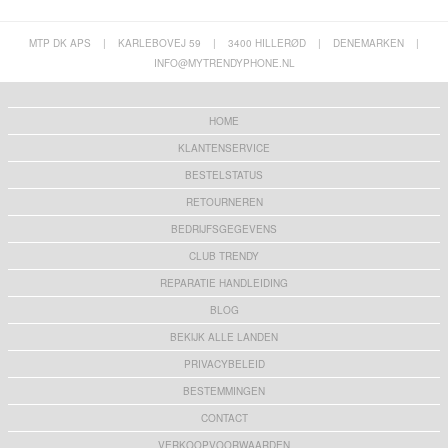
MTP DK APS
|
KARLEBOVEJ 59
|
3400 HILLERØD
|
DENEMARKEN
|
INFO@MYTRENDYPHONE.NL
HOME
KLANTENSERVICE
BESTELSTATUS
RETOURNEREN
BEDRIJFSGEGEVENS
CLUB TRENDY
REPARATIE HANDLEIDING
BLOG
BEKIJK ALLE LANDEN
PRIVACYBELEID
BESTEMMINGEN
CONTACT
VERKOOPVOORWAARDEN