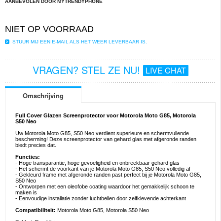
AANBEVOLEN DOOR MYTRENDYPHONE
NIET OP VOORRAAD
STUUR MIJ EEN E-MAIL ALS HET WEER LEVERBAAR IS.
VRAGEN? STEL ZE NU!
LIVE CHAT
Omschrijving
Full Cover Glazen Screenprotector voor Motorola Moto G85, Motorola
S50 Neo
Uw Motorola Moto G85, S50 Neo verdient superieure en schermvullende
bescherming! Deze screenprotector van gehard glas met afgeronde randen
biedt precies dat.
Functies:
- Hoge transparantie, hoge gevoeligheid en onbreekbaar gehard glas
- Het schermt de voorkant van je Motorola Moto G85, S50 Neo volledig af
- Gekleurd frame met afgeronde randen past perfect bij je Motorola Moto G85,
S50 Neo
- Ontworpen met een oleofobe coating waardoor het gemakkelijk schoon te
maken is
- Eenvoudige installatie zonder luchtbellen door zelfklevende achterkant
Compatibiliteit:
Motorola Moto G85, Motorola S50 Neo