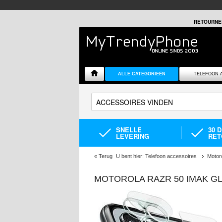
RETOURNE
ALLE CATEGORIEËN
TELEFOON 
SNELLE
30 
LEVERING
RET
«
Terug
U bent hier:
Telefoon accessoires
Motor
MOTOROLA RAZR 50 IMAK G