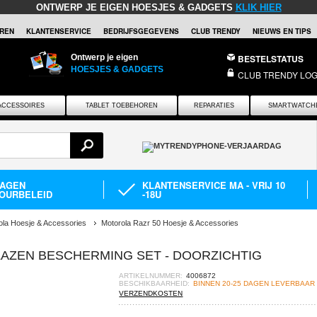
ONTWERP JE EIGEN HOESJES & GADGETS
KLIK HIER
REN
KLANTENSERVICE
BEDRIJFSGEGEVENS
CLUB TRENDY
NIEUWS EN TIPS
Ontwerp je eigen
BESTELSTATUS
HOESJES & GADGETS
CLUB TRENDY LOG
ACCESSOIRES
TABLET TOEBEHOREN
REPARATIES
SMARTWATCH
DAGEN
KLANTENSERVICE MA - VRIJ 10
OURBELEID
-18U
ola Hoesje & Accessories
Motorola Razr 50 Hoesje & Accessories
LAZEN BESCHERMING SET - DOORZICHTIG
ARTIKELNUMMER:
4006872
BESCHIKBAARHEID:
BINNEN 20-25 DAGEN LEVERBAAR
VERZENDKOSTEN