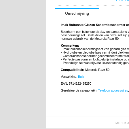
Omschrijving
Imak Buitenste Glazen Schermbeschermer e
Bescherm een buitenste display en cameralens v
beschermingsset. Beide delen van deze set zijn 
normale gebruik van de Motorola Razr 50.
Kenmerken:
- Imak buitenbeschermingsset van gehard glas v
- Hydrofobe en oleofobe laag vermindert vlekke
- Cameralensbeschermer gecombineerd met tran
- Perfecte pasvorm en luchtbelvrije installatie o
- Tweedelige set van slijtvast, krasbestendig geh
Compatibiliteit:
Motorola Razr 50
Verpakking:
Bulk
EAN: 5714122485250
Gerelateerde categorieën:
Telefoon accessoires
MTP DK 