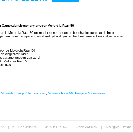
n Cameralensbeschermer voor Motorola Razr 50
an je Motorola Razr 50 optimaal tegen krassen en beschadigingen met de Imak
gemaakt van transparant, ultrahard gehard glas en hebben geen enkele invloed op uw
oor de Motorola Razr 50
n en vingerafdrukken
sparante lensdop van acryl
p de Motorola Razr 50
ard glas
,
Motorola Hoesje & Accessories
,
Motorola Razr 50 Hoesje & Accessories
APS
|
KARLEBOVEJ 59
|
3400 HILLERØD
|
DENEMARKEN
|
INFO@MYTRENDY