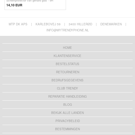
Screenprotector van gehard glas - 9H
14,10 EUR
MTP DK APS
|
KARLEBOVEJ 59
|
3400 HILLERØD
|
DENEMARKEN
|
INFO@MYTRENDYPHONE.NL
HOME
KLANTENSERVICE
BESTELSTATUS
RETOURNEREN
BEDRIJFSGEGEVENS
CLUB TRENDY
REPARATIE HANDLEIDING
BLOG
BEKIJK ALLE LANDEN
PRIVACYBELEID
BESTEMMINGEN