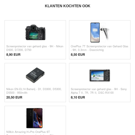
KLANTEN KOCHTEN OOK
Screenprotector van gehard glas - 9H - Nikon
OnePlus 7T Screenprotector van Gehard Glas
D500, D7200, D750
- 9H, 0.3mm - Doorzichtig
8,90 EUR
8,50 EUR
Nikon EN-EL14 Batterij - Df, D3300, D5300,
Screenprotector van gehard glas - 9H - Sony
D5500 - 950mAh
Alpha 7 II, 7R, 7R II, DSC-RX100
20,50 EUR
8,10 EUR
Nillkin Amazing H+Pro OnePlus 6T