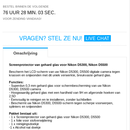
BESTEL BINNEN DE VOLGENDE
76 UUR 28 MIN. 02 SEC.
VOOR ZENDING VANDAAG!
VRAGEN? STEL ZE NU!
LIVE CHAT
Omschrijving
Screenprotector van gehard glas voor Nikon D5300, Nikon D5500
Bescherm het LCD-scherm van uw Nikon D5300, D5500 digitale camera tegen
krassen en snijwonden met dit uniek verwerkte, breukvaste gehard glas.
Functies:
- Superdun 0,3 mm gehard glas voor schermbescherming van uw Nikon
D5300, D5500 camera
- Hoogwaardig gehard glas met een hardheid van 9H en afgeronde hoeken van
2,5D
- Eenvoudig te reinigen en te installeren, zonder luchtbellen
- Beschermt uw Nikon D5300, D5500-scherm tegen scherpe voorwerpen,
splinters en snijwonden
Pakket bestaat uit:
- 1 x Screenprotector van gehard glas voor Nikon D5300, D5500
- 1 x folie voor stofverwijdering
- 1 x reinigingsdoekje
-1 x Alcohol nat doekje