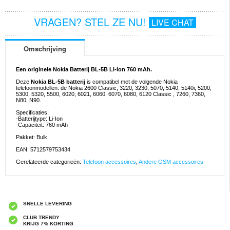
VRAGEN? STEL ZE NU!
LIVE CHAT
Omschrijving
Een originele Nokia Batterij BL-5B Li-Ion 760 mAh.
Deze
Nokia BL-5B batterij
is compatibel met de volgende Nokia
telefoonmodellen: de Nokia 2600 Classic, 3220, 3230, 5070, 5140, 5140i, 5200,
5300, 5320, 5500, 6020, 6021, 6060, 6070, 6080, 6120 Classic , 7260, 7360,
N80, N90.
Specificaties:
-Batterijtype: Li-Ion
-Capaciteit: 760 mAh
Pakket: Bulk
EAN: 5712579753434
Gerelateerde categorieën:
Telefoon accessoires
,
Andere GSM accessoires
SNELLE LEVERING
CLUB TRENDY
KRIJG 7% KORTING