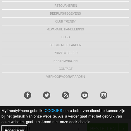
RETOURNEREN
BEDRIJFSGEGEVENS
CLUB TRENDY
REPARATIE HANDLEIDING
BLOG
BEKIJK ALLE LANDEN
PRIVACYBELEID
BESTEMMINGEN
CONTACT
VERKOOPVOORWAARDEN
MyTrendyPhone gebruikt
COOKIES
om u beter van dienst te kunnen zijn
MET TROTS STEUNEN WIJ:
bij het gebruik van onze website. Als u verder gaat met het gebruik van
onze website, gaat u akkoord met onze cookiebeleid.
11,60 EUR
KRIJG 10% KORTING
Accepteren