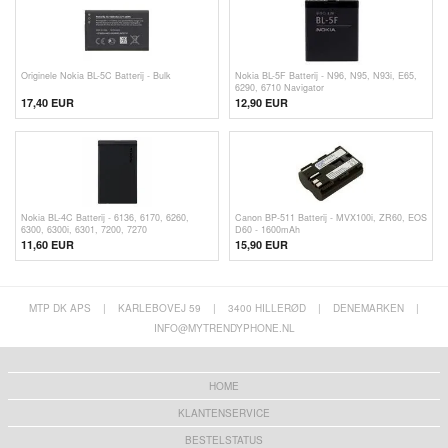
Originele Nokia BL-5C Batterij - Bulk
Nokia BL-5F Batterij - N96, N95, N93i, E65,
6290, 6710 Navigator
17,40 EUR
12,90 EUR
Nokia BL-4C Batterij - 6136, 6170, 6260,
Canon BP-511 Batterij - MVX100i, ZR60, EOS
6300, 6300i, 6301, 7200, 7270
D60 - 1600mAh
11,60 EUR
15,90 EUR
MTP DK APS
|
KARLEBOVEJ 59
|
3400 HILLERØD
|
DENEMARKEN
|
INFO@MYTRENDYPHONE.NL
HOME
KLANTENSERVICE
BESTELSTATUS