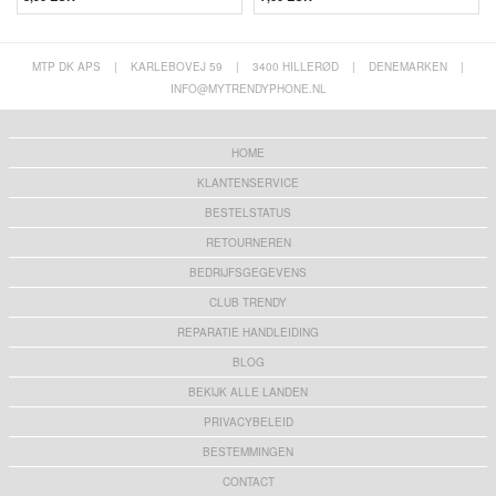
MTP DK APS
|
KARLEBOVEJ 59
|
3400 HILLERØD
|
DENEMARKEN
|
INFO@MYTRENDYPHONE.NL
HOME
KLANTENSERVICE
BESTELSTATUS
RETOURNEREN
BEDRIJFSGEGEVENS
CLUB TRENDY
REPARATIE HANDLEIDING
BLOG
BEKIJK ALLE LANDEN
PRIVACYBELEID
BESTEMMINGEN
CONTACT