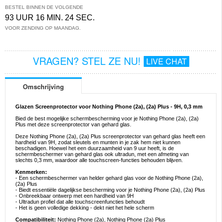
BESTEL BINNEN DE VOLGENDE
93 UUR 16 MIN. 24 SEC.
VOOR ZENDING OP MAANDAG.
VRAGEN? STEL ZE NU!
LIVE CHAT
Omschrijving
Glazen Screenprotector voor Nothing Phone (2a), (2a) Plus - 9H, 0,3 mm
Bied de best mogelijke schermbescherming voor je Nothing Phone (2a), (2a)
Plus met deze screenprotector van gehard glas.
Deze Nothing Phone (2a), (2a) Plus screenprotector van gehard glas heeft een
hardheid van 9H, zodat sleutels en munten in je zak hem niet kunnen
beschadigen. Hoewel het een duurzaamheid van 9 uur heeft, is de
schermbeschermer van gehard glas ook ultradun, met een afmeting van
slechts 0,3 mm, waardoor alle touchscreen-functies behouden blijven.
Kenmerken:
- Een schermbeschermer van helder gehard glas voor de Nothing Phone (2a),
(2a) Plus
- Biedt essentiële dagelijkse bescherming voor je Nothing Phone (2a), (2a) Plus
- Onbreekbaar ontwerp met een hardheid van 9H
- Ultradun profiel dat alle touchscreenfuncties behoudt
- Het is geen volledige dekking - dekt niet het hele scherm
Compatibiliteit:
Nothing Phone (2a), Nothing Phone (2a) Plus