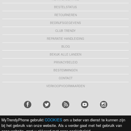
BESTELSTATUS
RETOURNEREN
BEDRIJFSGEGEVENS
CLUB TRENDY
REPARATIE HANDLEIDING
BLOG
BEKIJK ALLE LANDEN
PRIVACYBELEID
BESTEMMINGEN
CONTACT
VERKOOPVOORWAARDEN
MyTrendyPhone gebruikt
COOKIES
om u beter van dienst te kunnen zijn
MET TROTS STEUNEN WIJ:
bij het gebruik van onze website. Als u verder gaat met het gebruik van
onze website, gaat u akkoord met onze cookiebeleid.