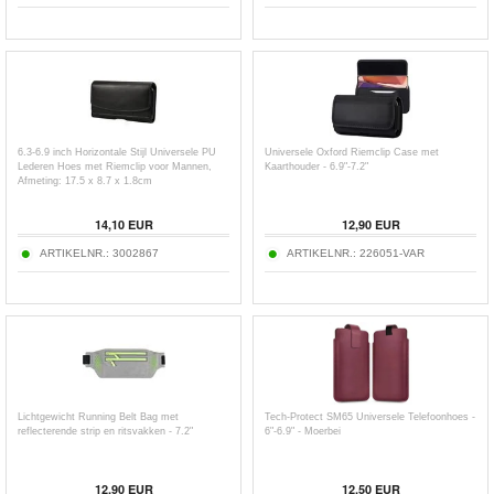
6.3-6.9 inch Horizontale Stijl Universele PU
Universele Oxford Riemclip Case met
Lederen Hoes met Riemclip voor Mannen,
Kaarthouder - 6.9"-7.2"
Afmeting: 17.5 x 8.7 x 1.8cm
14,10
EUR
12,90
EUR
ARTIKELNR.:
3002867
ARTIKELNR.:
226051-VAR
Lichtgewicht Running Belt Bag met
Tech-Protect SM65 Universele Telefoonhoes -
reflecterende strip en ritsvakken - 7.2"
6"-6.9" - Moerbei
12,90
EUR
12,50
EUR