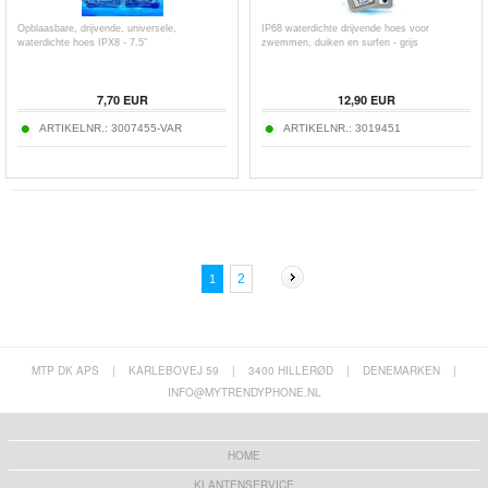
Opblaasbare, drijvende, universele,
IP68 waterdichte drijvende hoes voor
waterdichte hoes IPX8 - 7.5"
zwemmen, duiken en surfen - grijs
7,70
EUR
12,90
EUR
ARTIKELNR.:
3007455-VAR
ARTIKELNR.:
3019451
2
1
MTP DK APS
|
KARLEBOVEJ 59
|
3400 HILLERØD
|
DENEMARKEN
|
INFO@MYTRENDYPHONE.NL
HOME
KLANTENSERVICE