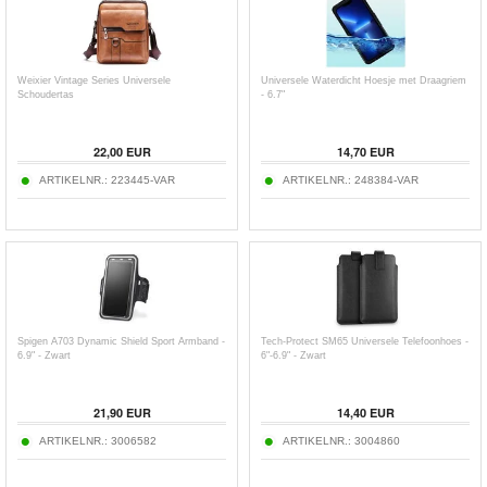
Weixier Vintage Series Universele
Universele Waterdicht Hoesje met Draagriem
Schoudertas
- 6.7"
22,00
EUR
14,70
EUR
ARTIKELNR.:
223445-VAR
ARTIKELNR.:
248384-VAR
Spigen A703 Dynamic Shield Sport Armband -
Tech-Protect SM65 Universele Telefoonhoes -
6.9" - Zwart
6"-6.9" - Zwart
21,90
EUR
14,40
EUR
ARTIKELNR.:
3006582
ARTIKELNR.:
3004860