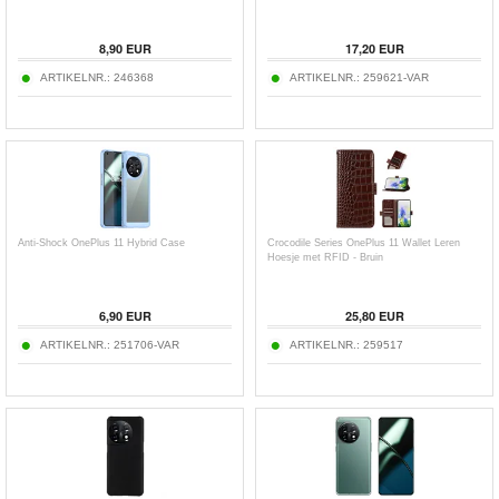
8,90
EUR
17,20
EUR
ARTIKELNR.:
246368
ARTIKELNR.:
259621-VAR
Anti-Shock OnePlus 11 Hybrid Case
Crocodile Series OnePlus 11 Wallet Leren
Hoesje met RFID - Bruin
6,90
EUR
25,80
EUR
ARTIKELNR.:
251706-VAR
ARTIKELNR.:
259517