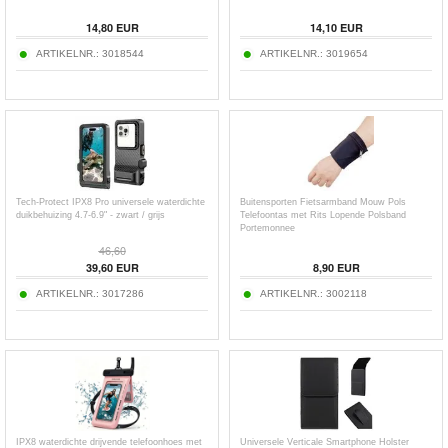
14,80
EUR
14,10
EUR
ARTIKELNR.:
3018544
ARTIKELNR.:
3019654
Tech-Protect IPX8 Pro universele waterdichte
Buitensporten Fietsarmband Mouw Pols
duikbehuizing 4.7-6.9" - zwart / grijs
Telefoontas met Rits Lopende Polsband
Portemonnee
46,60
39,60
EUR
8,90
EUR
ARTIKELNR.:
3017286
ARTIKELNR.:
3002118
IPX8 waterdichte drijvende telefoonhoes met
Universele Verticale Smartphone Holster