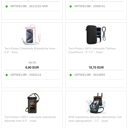
ARTIKELNR.:
3012152-VAR
ARTIKELNR.:
2008141
Tech-Protect Universele Waterdichte Hoes -
Tech-Protect SM70 Universele Telefoon
6.9" - Roze
Case/Pouch - 6"-7.2" - Zwart
16,70
8,90
EUR
18,70
EUR
ARTIKELNR.:
2004213
ARTIKELNR.:
3014855
Tech-Protect UWC7 universele waterdichte
IPX8 waterdichte drijvende telefoonhoes met
drijvende hoes 6.9" - zwart
twee opbergvakken - 7.5" - zwart