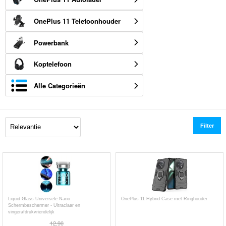
OnePlus 11 Telefoonhouder
Powerbank
Koptelefoon
Alle Categorieën
Filter
Liquid Glass Universele Nano
OnePlus 11 Hybrid Case met Ringhouder
Schermbeschermer - Ultraclaar en
vingerafdrukvriendelijk
12,90