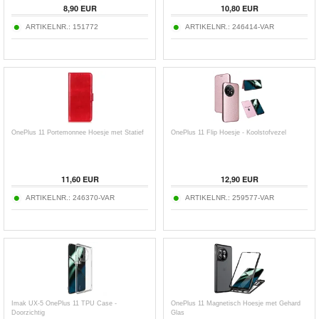
8,90
EUR
10,80
EUR
ARTIKELNR.:
151772
ARTIKELNR.:
246414-VAR
OnePlus 11 Portemonnee Hoesje met Statief
OnePlus 11 Flip Hoesje - Koolstofvezel
11,60
EUR
12,90
EUR
ARTIKELNR.:
246370-VAR
ARTIKELNR.:
259577-VAR
Imak UX-5 OnePlus 11 TPU Case -
OnePlus 11 Magnetisch Hoesje met Gehard
Doorzichtig
Glas