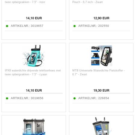
twee opbergvakken - 7.5" - roze
Pouch - 6,7 inch - Zwart
14,10
EUR
12,90
EUR
ARTIKELNR.:
3019657
ARTIKELNR.:
202550
IPX8 waterdichte drijvende telefoonhoes met
MTB Universele Waterdichte Fietskoffer -
twee opbergvakken - 7.5" - cyaan
6.7" - Zwart
14,10
EUR
19,30
EUR
ARTIKELNR.:
3019656
ARTIKELNR.:
226654