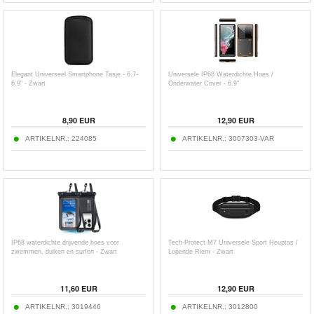
Elegant Universeel Smartphone Tasje - 6.7-
Universele IP68 Waterdichte Hoes /
6.9" - Zwart
Onderwater Cover - 6.9"
8,90
EUR
12,90
EUR
ARTIKELNR.:
224085
ARTIKELNR.:
3007303-VAR
IP68 waterdichte drijvende hoes voor
Tech-Protect M7 Universele Sport Heuptas /
zwemmen, duiken en surfen - Zwart
Lopende Riem - Zwart
11,60
EUR
12,90
EUR
ARTIKELNR.:
3019446
ARTIKELNR.:
3012800