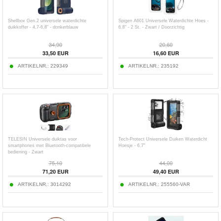
Shellbox Gen.2 universele waterdichte
Spigen A601 Universele Waterdichte Hoes -
duikkoffer - 4,7-6,8" - donkerblauw
6.8" - 2 St. - Zwart / Doorzichtig
34,90
20,60
33,50
EUR
16,60
EUR
ARTIKELNR.:
229349
ARTIKELNR.:
235192
TELESIN Universele duiktas voor
Tech-Protect Universele Duiken Waterdicht
smartphones met Bluetooth-compatibele
Hoesje - 6.7"
bediening - Zwart
75,10
44,00
71,20
EUR
49,40
EUR
ARTIKELNR.:
3014292
ARTIKELNR.:
255560-VAR