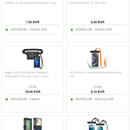
OnePlus 11 Geruberiseerd Kunststof Cover
Antislip OnePlus 11 TPU Case
7,50
EUR
6,40
EUR
ARTIKELNR.:
255292-VAR
ARTIKELNR.:
248761-VAR
Spigen A621 Waterdichte Heuptas &
Tech-Protect Universele Waterdichte Hoes -
Waterdichte Drijvende Case - Zwart
6.9"
21,90
11,60
18,00
EUR
8,10
EUR
ARTIKELNR.:
246631
ARTIKELNR.:
2004212-VAR