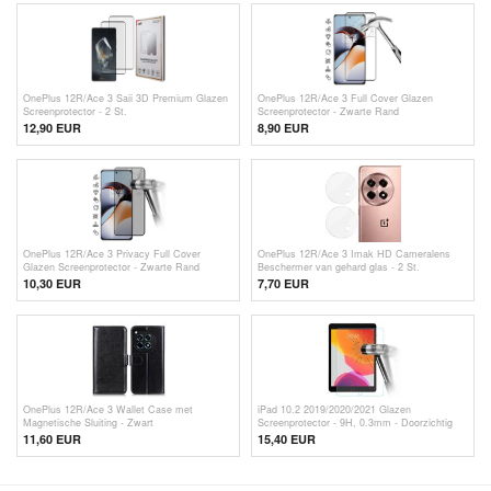
OnePlus 12R/Ace 3 Saii 3D Premium Glazen
OnePlus 12R/Ace 3 Full Cover Glazen
Screenprotector - 2 St.
Screenprotector - Zwarte Rand
12,90 EUR
8,90 EUR
OnePlus 12R/Ace 3 Privacy Full Cover
OnePlus 12R/Ace 3 Imak HD Cameralens
Glazen Screenprotector - Zwarte Rand
Beschermer van gehard glas - 2 St.
10,30 EUR
7,70
EUR
OnePlus 12R/Ace 3 Wallet Case met
iPad 10.2 2019/2020/2021 Glazen
Magnetische Sluiting - Zwart
Screenprotector - 9H, 0.3mm - Doorzichtig
11,60 EUR
15,40 EUR