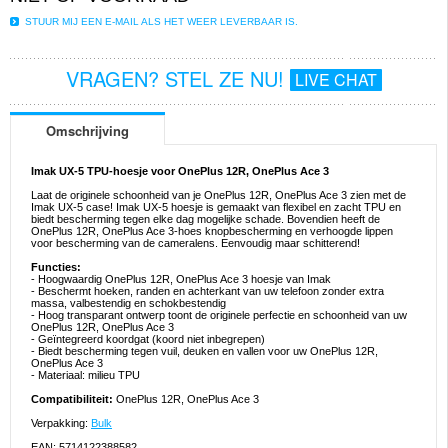
STUUR MIJ EEN E-MAIL ALS HET WEER LEVERBAAR IS.
VRAGEN? STEL ZE NU!
LIVE CHAT
Omschrijving
Imak UX-5 TPU-hoesje voor OnePlus 12R, OnePlus Ace 3
Laat de originele schoonheid van je OnePlus 12R, OnePlus Ace 3 zien met de
Imak UX-5 case! Imak UX-5 hoesje is gemaakt van flexibel en zacht TPU en
biedt bescherming tegen elke dag mogelijke schade. Bovendien heeft de
OnePlus 12R, OnePlus Ace 3-hoes knopbescherming en verhoogde lippen
voor bescherming van de cameralens. Eenvoudig maar schitterend!
Functies:
- Hoogwaardig OnePlus 12R, OnePlus Ace 3 hoesje van Imak
- Beschermt hoeken, randen en achterkant van uw telefoon zonder extra
massa, valbestendig en schokbestendig
- Hoog transparant ontwerp toont de originele perfectie en schoonheid van uw
OnePlus 12R, OnePlus Ace 3
- Geïntegreerd koordgat (koord niet inbegrepen)
- Biedt bescherming tegen vuil, deuken en vallen voor uw OnePlus 12R,
OnePlus Ace 3
- Materiaal: milieu TPU
Compatibiliteit:
OnePlus 12R, OnePlus Ace 3
Verpakking:
Bulk
EAN: 5714122388582