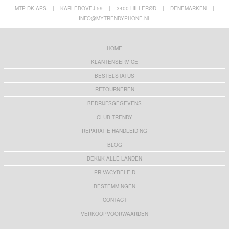
MTP DK APS
|
KARLEBOVEJ 59
|
3400 HILLERØD
|
DENEMARKEN
|
INFO@MYTRENDYPHONE.NL
HOME
KLANTENSERVICE
BESTELSTATUS
RETOURNEREN
BEDRIJFSGEGEVENS
CLUB TRENDY
REPARATIE HANDLEIDING
BLOG
BEKIJK ALLE LANDEN
PRIVACYBELEID
BESTEMMINGEN
CONTACT
VERKOOPVOORWAARDEN