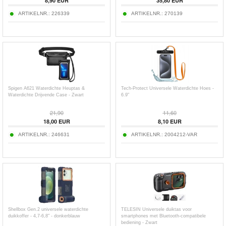
8,90
EUR
35,80
EUR
ARTIKELNR.:
226339
ARTIKELNR.:
270139
Spigen A621 Waterdichte Heuptas &
Tech-Protect Universele Waterdichte Hoes -
Waterdichte Drijvende Case - Zwart
6.9"
21,90
11,60
18,00
EUR
8,10
EUR
ARTIKELNR.:
246631
ARTIKELNR.:
2004212-VAR
Shellbox Gen.2 universele waterdichte
TELESIN Universele duiktas voor
duikkoffer - 4,7-6,8" - donkerblauw
smartphones met Bluetooth-compatibele
bediening - Zwart