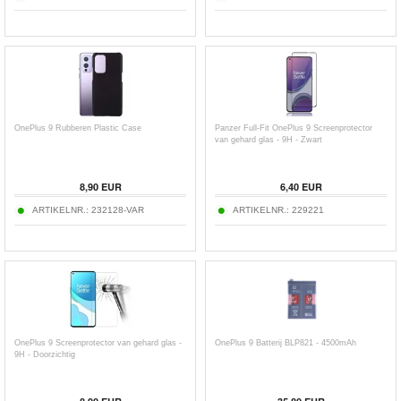
OnePlus 9 Rubberen Plastic Case
Panzer Full-Fit OnePlus 9 Screenprotector
van gehard glas - 9H - Zwart
8,90
EUR
6,40
EUR
ARTIKELNR.:
232128-VAR
ARTIKELNR.:
229221
OnePlus 9 Screenprotector van gehard glas -
OnePlus 9 Batterij BLP821 - 4500mAh
9H - Doorzichtig