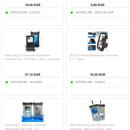
18,00
EUR
8,90
EUR
ARTIKELNR.:
214625
ARTIKELNR.:
3003132-VAR
Spigen A611P Universele Waterdichte
MTB Universele Waterdichte Fietskoffer -
Drijvende Etui - IPX8/30m, 2-Pack - Matzwart
6.7" - Zwart
27,10
EUR
19,30
EUR
ARTIKELNR.:
3013684
ARTIKELNR.:
226654
Opblaasbare, drijvende, universele,
IP68 waterdichte drijvende hoes voor
waterdichte hoes IPX8 - 7.5"
zwemmen, duiken en surfen - grijs