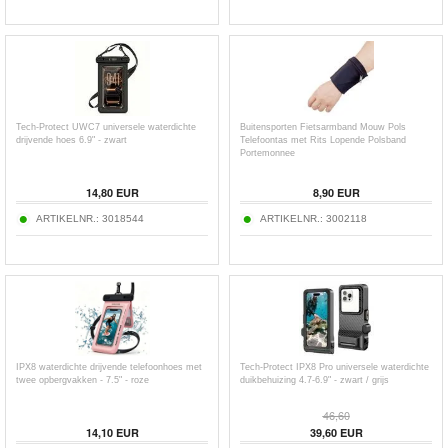
Tech-Protect UWC7 universele waterdichte
Buitensporten Fietsarmband Mouw Pols
drijvende hoes 6.9" - zwart
Telefoontas met Rits Lopende Polsband
Portemonnee
14,80
EUR
8,90
EUR
ARTIKELNR.:
3018544
ARTIKELNR.:
3002118
IPX8 waterdichte drijvende telefoonhoes met
Tech-Protect IPX8 Pro universele waterdichte
twee opbergvakken - 7.5" - roze
duikbehuizing 4.7-6.9" - zwart / grijs
46,60
14,10
EUR
39,60
EUR