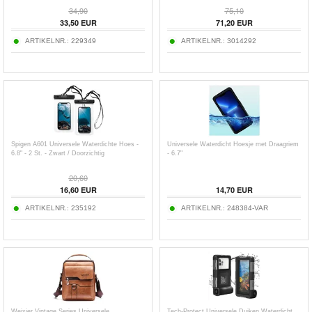
34,90
75,10
33,50
EUR
71,20
EUR
ARTIKELNR.:
229349
ARTIKELNR.:
3014292
Spigen A601 Universele Waterdichte Hoes -
Universele Waterdicht Hoesje met Draagriem
6.8" - 2 St. - Zwart / Doorzichtig
- 6.7"
20,60
16,60
EUR
14,70
EUR
ARTIKELNR.:
235192
ARTIKELNR.:
248384-VAR
Weixier Vintage Series Universele
Tech-Protect Universele Duiken Waterdicht