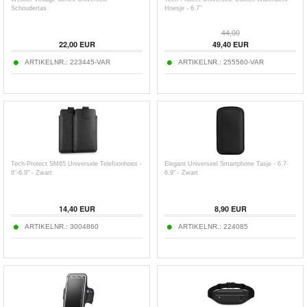
Schoudertas
Hoesje - 6.7"
44,00
22,00
EUR
49,40
EUR
ARTIKELNR.:
223445-VAR
ARTIKELNR.:
255560-VAR
Tech-Protect SM65 Universele Telefoonhoes -
Elegant Universeel Smartphone Tasje - 6.7-
6"-6.9" - Zwart
6.9" - Zwart
14,40
EUR
8,90
EUR
ARTIKELNR.:
3004860
ARTIKELNR.:
224085