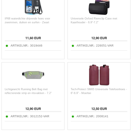
IP68 waterdichte drijvende hoes voor
Universele Oxford Riemclip Case met
zwemmen, duiken en surfen - Zwart
Kaarthouder - 6.9"-7.2"
11,60
EUR
12,90
EUR
ARTIKELNR.:
3019446
ARTIKELNR.:
226051-VAR
Lichtgewicht Running Belt Bag met
Tech-Protect SM65 Universele Telefoonhoes -
reflecterende strip en ritsvakken - 7.2"
6"-6.9" - Moerbei
12,90
EUR
12,50
EUR
ARTIKELNR.:
3012152-VAR
ARTIKELNR.:
2008141