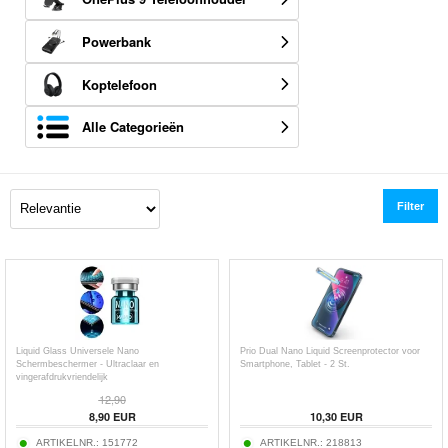
Powerbank
Koptelefoon
Alle Categorieën
Filter
Liquid Glass Universele Nano
Prio Dual Nano Liquid Screenprotector voor
Schermbeschermer - Ultraclaar en
Smartphone, Tablet - 2 St.
vingerafdrukvriendelijk
12,90
8,90
EUR
10,30
EUR
ARTIKELNR.:
151772
ARTIKELNR.:
218813