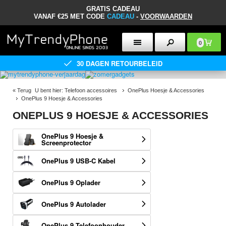
GRATIS CADEAU
VANAF €25 MET CODE
CADEAU
-
VOORWAARDEN
0
30 DAGEN RETOURBELEID
«
Terug
U bent hier:
Telefoon accessoires
OnePlus Hoesje & Accessories
OnePlus 9 Hoesje & Accessories
ONEPLUS 9 HOESJE & ACCESSORIES
OnePlus 9 Hoesje &
Screenprotector
OnePlus 9 USB-C Kabel
OnePlus 9 Oplader
OnePlus 9 Autolader
OnePlus 9 Telefoonhouder