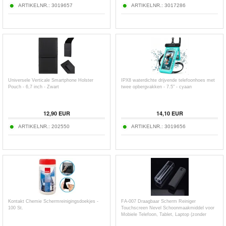
ARTIKELNR.:
3019657
ARTIKELNR.:
3017286
Universele Verticale Smartphone Holster
IPX8 waterdichte drijvende telefoonhoes met
Pouch - 6,7 inch - Zwart
twee opbergvakken - 7.5" - cyaan
12,90
EUR
14,10
EUR
ARTIKELNR.:
202550
ARTIKELNR.:
3019656
Kontakt Chemie Schermreinigingsdoekjes -
FA-007 Draagbaar Scherm Reiniger
100 St.
Touchscreen Nevel Schoonmaakmiddel voor
Mobiele Telefoon, Tablet, Laptop (zonder
vloeistof)