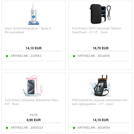
Qnect Schermreinigingsset - Spray &
Tech-Protect SM70 Universele Telefoon
Microvezeldoek
Case/Pouch - 6"-7.2" - Zwart
14,10
EUR
18,70
EUR
ARTIKELNR.:
218563
ARTIKELNR.:
3014855
Tech-Protect Universele Waterdichte Hoes -
IPX8 waterdichte drijvende telefoonhoes met
6.9" - Roze
twee opbergvakken - 7.5" - zwart
16,70
8,90
EUR
14,10
EUR
ARTIKELNR.:
2004213
ARTIKELNR.:
3019654