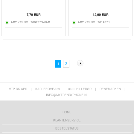
7,70
EUR
12,90
EUR
ARTIKELNR.:
3007455-VAR
ARTIKELNR.:
3019451
2
1
MTP DK APS
|
KARLEBOVEJ 59
|
3400 HILLERØD
|
DENEMARKEN
|
INFO@MYTRENDYPHONE.NL
HOME
KLANTENSERVICE
BESTELSTATUS