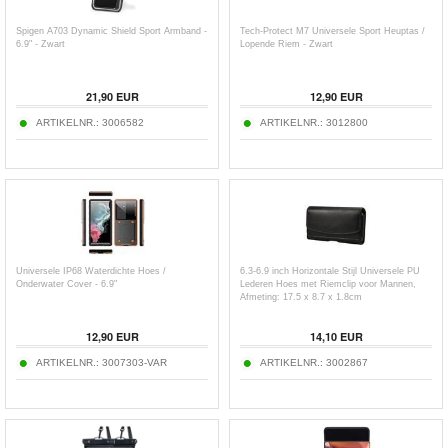
Spigen A703 Dynamic Shield Sport Armband -
Tech-Protect M7 Universele Sport Heuptas /
6.9" - Zwart
Lopende Riem - Zwart
21,90
EUR
12,90
EUR
ARTIKELNR.:
3006582
ARTIKELNR.:
3012800
Universele IP68 Waterdichte Hoes /
6.3-6.9 inch Horizontale Stijl Universele PU
Onderwater Cover - 6.9"
Lederen Hoes met Riemclip voor Mannen,
Afmeting: 17.5 x 8.7 x 1.8cm
12,90
EUR
14,10
EUR
ARTIKELNR.:
3007303-VAR
ARTIKELNR.:
3002867