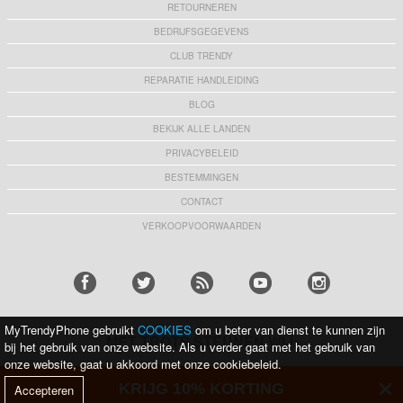
RETOURNEREN
BEDRIJFSGEGEVENS
CLUB TRENDY
REPARATIE HANDLEIDING
BLOG
BEKIJK ALLE LANDEN
PRIVACYBELEID
BESTEMMINGEN
CONTACT
VERKOOPVOORWAARDEN
MyTrendyPhone gebruikt
COOKIES
om u beter van dienst te kunnen zijn
MET TROTS STEUNEN WIJ:
bij het gebruik van onze website. Als u verder gaat met het gebruik van
onze website, gaat u akkoord met onze cookiebeleid.
KRIJG 10% KORTING
Accepteren