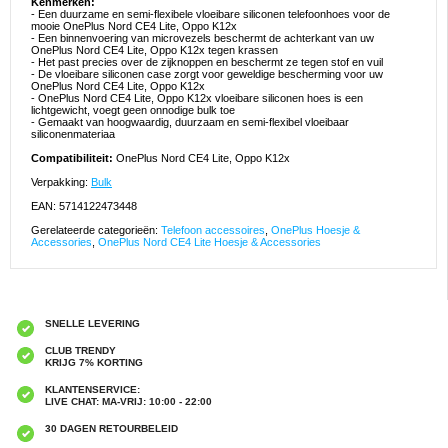
Kenmerken:
- Een duurzame en semi-flexibele vloeibare siliconen telefoonhoes voor de
mooie OnePlus Nord CE4 Lite, Oppo K12x
- Een binnenvoering van microvezels beschermt de achterkant van uw
OnePlus Nord CE4 Lite, Oppo K12x tegen krassen
- Het past precies over de zijknoppen en beschermt ze tegen stof en vuil
- De vloeibare siliconen case zorgt voor geweldige bescherming voor uw
OnePlus Nord CE4 Lite, Oppo K12x
- OnePlus Nord CE4 Lite, Oppo K12x vloeibare siliconen hoes is een
lichtgewicht, voegt geen onnodige bulk toe
- Gemaakt van hoogwaardig, duurzaam en semi-flexibel vloeibaar
siliconenmateriaa
Compatibiliteit:
OnePlus Nord CE4 Lite, Oppo K12x
Verpakking:
Bulk
EAN: 5714122473448
Gerelateerde categorieën:
Telefoon accessoires
,
OnePlus Hoesje &
Accessories
,
OnePlus Nord CE4 Lite Hoesje & Accessories
SNELLE LEVERING
CLUB TRENDY
KRIJG 7% KORTING
KLANTENSERVICE:
LIVE CHAT: MA-VRIJ: 10:00 - 22:00
30 DAGEN RETOURBELEID