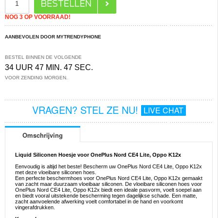
NOG 3 OP VOORRAAD!
AANBEVOLEN DOOR MYTRENDYPHONE
BESTEL BINNEN DE VOLGENDE
34 UUR 47 MIN. 46 SEC.
VOOR ZENDING MORGEN.
VRAGEN? STEL ZE NU!
LIVE CHAT
Omschrijving
Liquid Siliconen Hoesje voor OnePlus Nord CE4 Lite, Oppo K12x
Eenvoudig is altijd het beste! Bescherm uw OnePlus Nord CE4 Lite, Oppo K12x
met deze vloeibare siliconen hoes.
Een perfecte beschermhoes voor OnePlus Nord CE4 Lite, Oppo K12x gemaakt
van zacht maar duurzaam vloeibaar siliconen. De vloeibare siliconen hoes voor
OnePlus Nord CE4 Lite, Oppo K12x biedt een ideale pasvorm, voelt soepel aan
en biedt vooral uitstekende bescherming tegen dagelijkse schade. Een matte,
zacht aanvoelende afwerking voelt comfortabel in de hand en voorkomt
vingerafdrukken.