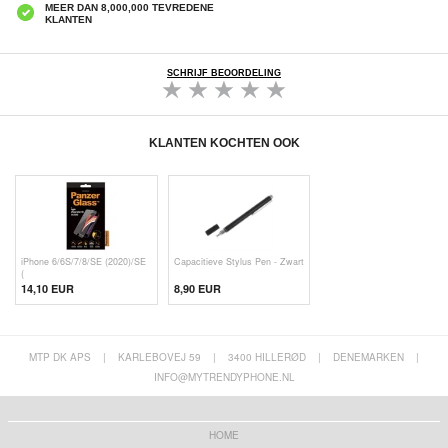
MEER DAN 8,000,000 TEVREDENE
KLANTEN
SCHRIJF BEOORDELING
KLANTEN KOCHTEN OOK
iPhone 6/6S/7/8/SE (2020)/SE
Capacitieve Stylus Pen - Zwart
(
14,10 EUR
8,90 EUR
MTP DK APS
|
KARLEBOVEJ 59
|
3400 HILLERØD
|
DENEMARKEN
|
INFO@MYTRENDYPHONE.NL
HOME